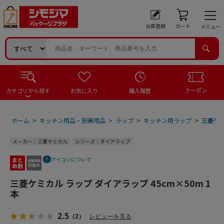
会員登録
カート
メニュー
クーポン
カテゴリから探す
お気に入り
購入履歴
ホーム
>
キッチン用品・厨房用品
>
ラップ
>
キッチン用ラップ
>
三菱ケミ
メーカー：三菱ケミカル
シリーズ：ダイアラップ
アイコンについて
三菱ケミカル ラップ ダイアラップ 45cm×50m 1
本
2.5
（2）
レビューを見る