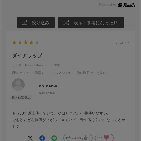
絞り込み
表示：参考になった順
2024.7.7
ダイアラップ
サイズ：45cm×50m
カラー：透明
用途
:オフィス・職場で
コスパ
:ふつう
使い勝手
:とても良い
no name
業種:
飲食業
もう30年以上使っていて、やはりこれが一番使いやすい。
でもどんどん値段が上がって来ていて 昔の倍くらいになってるか
も？
参考になった
0
Like!
0