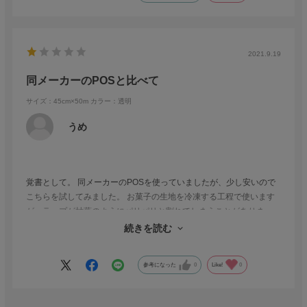
2021.9.19
同メーカーのPOSと比べて
サイズ：45cm×50m
カラー：透明
うめ
覚書として。 同メーカーのPOSを使っていましたが、少し安いので
こちらを試してみました。 お菓子の生地を冷凍する工程で使います
が、ラップが枯葉のようにパリパリと割れてしまうことがありま
す。 耐冷温度はどちらもｰ60℃だけど、私には合わないようなので元
続きを読む
に戻そう。
参考になった
0
Like!
0