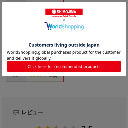
商品名
三菱ケミカル ラップ
ダイアラップ 45cm×
50m 1本
価格(税
￥448
込)
サイズ
45cm×50m
発送元
シモジマ
レビュー
(2)
2.5
レビュー