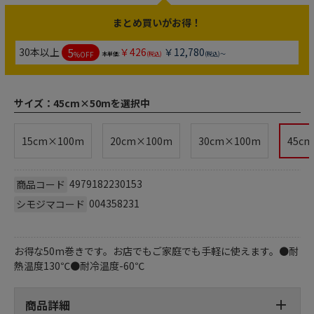
まとめ買いがお得！
5
30本以上
￥426
￥12,780
%OFF
本単価:
(税込)
(税込)～
サイズ：
45cm×50mを選択中
15cm×100m
20cm×100m
30cm×100m
45c
4979182230153
商品コード
004358231
シモジマコード
お得な50m巻きです。お店でもご家庭でも手軽に使えます。●耐
熱温度130℃●耐冷温度-60℃
商品詳細