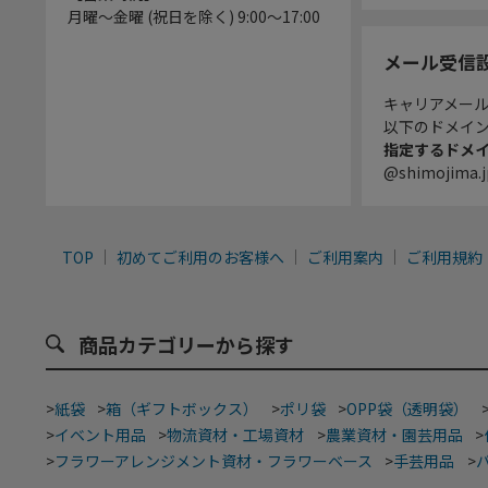
月曜～金曜 (祝日を除く) 9:00～17:00
メール受信
キャリアメー
以下のドメイ
指定するドメ
@shimojima.j
TOP
初めてご利用のお客様へ
ご利用案内
ご利用規約
商品カテゴリーから探す
>
紙袋
>
箱（ギフトボックス）
>
ポリ袋
>
OPP袋（透明袋）
>
イベント用品
>
物流資材・工場資材
>
農業資材・園芸用品
>
>
フラワーアレンジメント資材・フラワーベース
>
手芸用品
>