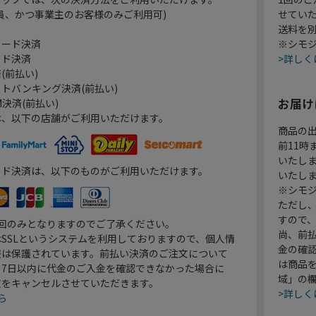
員、かつ事業主のお客様のみご利用可)
せてい
送料を
カード決済
※シモジ
ード決済
>詳しく
(前払い)
トバンキング決済(前払い)
お届け
決済(前払い)
は、以下の店舗がご利用いただけます。
商品の
前11
いたし
ード決済は、以下のものがご利用いただけます。
いたし
※シモジ
ただし
すので
1回のみとなりますのでご了承ください。
尚、前
SSLというシステムを利用しておりますので、個人情
金の確
報は保護されています。前払い決済のご注文について
は商品
り7日以内に代金のご入金を確認できなかった場合に
域」の
文をキャンセルさせていただきます。
>詳しく
ら