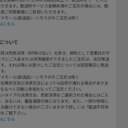
ただきます。配送料サービス金額未満のご注文の場合には、配
別途ご利用者様にご負担いただきます。
マモール(直送品)・シモラボのご注文は除く
はこちら
について
出荷は売掛決済（NP掛け払い）を除き、原則として営業日の午
時までにご入金または決済確認ができましたご注文は、当日発送
ます。それ以降にお受けしたご注文については翌営業日に発送
ます。
マモール(直送品)・シモラボのご注文は除く
、在庫状況及び決済方法によっては出荷が遅れる場合がありま
、なるべく日数に余裕をもってご注文ください。
払いタイプの決済方法、売掛決済をご選択された場合にはご入
認、あるいは、審査通過の後になります。また、一部の地域に
をお届けできない場合がございますので詳しくは「配送不可地
欄をご覧下さい。
はこちら