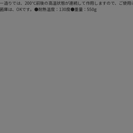
ー造りでは、200℃前後の高温状態が連続して作用しますので、ご使用
庫は、OKです。●耐熱温度：130度●重量：550g