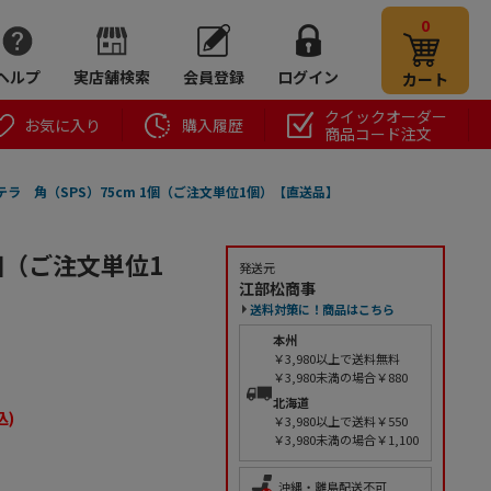
0
ヘルプ
実店舗検索
会員登録
ログイン
カート
クイックオーダー
お気に入り
購入履歴
商品コード注文
ラ 角（SPS）75cm 1個（ご注文単位1個）【直送品】
個（ご注文単位1
発送元
江部松商事
送料対策に！商品はこちら
本州
￥3,980以上で送料無料
￥3,980未満の場合￥880
北海道
込)
￥3,980以上で送料￥550
￥3,980未満の場合￥1,100
沖縄・離島配送不可