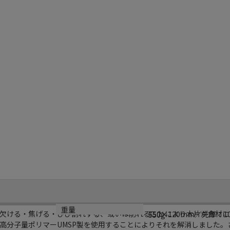
サイズ
重量
欠ける・焦げる・ひび割れする、或いは削れることにより木片が食材に
750×120mm／先厚：1
550g
高分子量ポリマーUMSP製を使用することによりそれを解消しました。