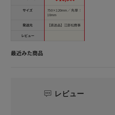
サイズ
750×120mm／先厚：
10mm
発送元
【直送品】江部松商事
レビュー
最近みた商品
レビュー