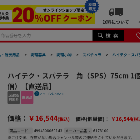
期間
限定
送料について
品・厨房用品
>
調理器具
>
調理小物
>
スパチュラ
>
ハイテク・スパテ
ハイテク・スパテラ 角（SPS）75cm 1
個）【直送品】
アイコンについて
価格：
￥16,544
価格(個単価)：
￥16,544
(税込)
(税
商品コード：
4994808060143
メーカー品番：
6178100
※ご注文後、在庫がない場合キャンセル等のご連絡をさせていただきます。