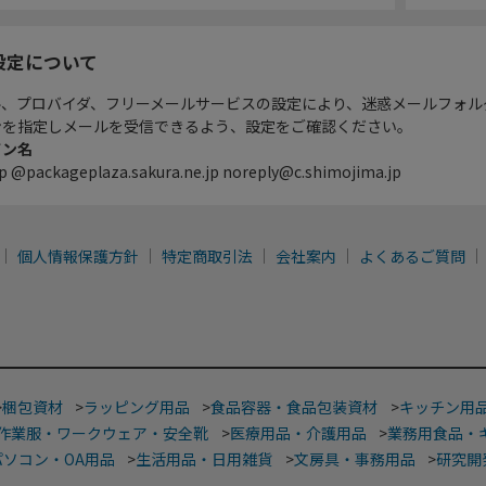
設定について
ル、プロバイダ、フリーメールサービスの設定により、迷惑メールフォル
ンを指定しメールを受信できるよう、設定をご確認ください。
イン名
p @packageplaza.sakura.ne.jp noreply@c.shimojima.jp
個人情報保護方針
特定商取引法
会社案内
よくあるご質問
>
梱包資材
>
ラッピング用品
>
食品容器・食品包装資材
>
キッチン用
作業服・ワークウェア・安全靴
>
医療用品・介護用品
>
業務用食品・
パソコン・OA用品
>
生活用品・日用雑貨
>
文房具・事務用品
>
研究開