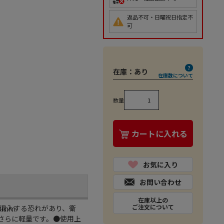
返品不可・日曜祝日指定不
可
在庫：
あり
在庫数について
数量
カートに入れる
お気に入り
お問い合わせ
在庫以上の
ご注文について
混入する恐れがあり、衛
0mm
さらに軽量です。●使用上