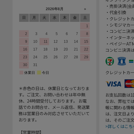
・売掛決済(会
・代金引換
・クレジット
・シモジマカ
・コンビニ決済
・インターネッ
・ペイジーATM
コンビニ決済
クレジットカ
＊赤色の日は、休業日となっておりま
す。ご注文、お問い合わせは年中無
お支払回数は
休、24時間受付しております。 お電
なお、弊社では
話でのお問合せ、メール返信、発送業
報に関わる情
務は営業日のみ対応させていただいて
は、注文日よ
おります。
は、そのご注
>詳しくはこち
【営業時間】