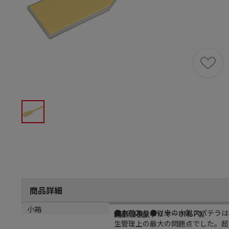
商品詳細
商品説明
メーカー品番
材質
小箱
●木芯入り●従来の木製スパテラは
6178100
超高分子量ポリマーUMSP製
1個（1個）
生管理上の最大の問題点でした。超