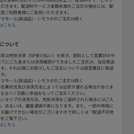
ただきます。配送料サービス金額未満のご注文の場合には、配
別途ご利用者様にご負担いただきます。
マモール(直送品)・シモラボのご注文は除く
はこちら
について
出荷は売掛決済（NP掛け払い）を除き、原則として営業日の午
時までにご入金または決済確認ができましたご注文は、当日発送
ます。それ以降にお受けしたご注文については翌営業日に発送
ます。
マモール(直送品)・シモラボのご注文は除く
、在庫状況及び決済方法によっては出荷が遅れる場合がありま
、なるべく日数に余裕をもってご注文ください。
払いタイプの決済方法、売掛決済をご選択された場合にはご入
認、あるいは、審査通過の後になります。また、一部の地域に
をお届けできない場合がございますので詳しくは「配送不可地
欄をご覧下さい。
はこちら