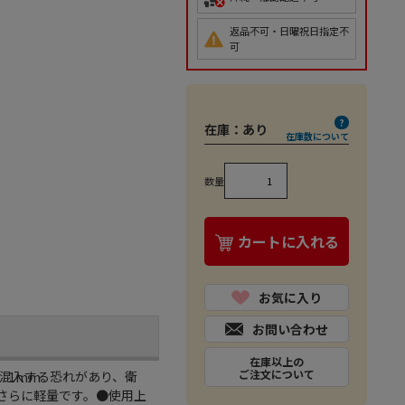
返品不可・日曜祝日指定不
可
在庫：
あり
在庫数について
数量
カートに入れる
お気に入り
お問い合わせ
在庫以上の
ご注文について
混入する恐れがあり、衛
．1mm
さらに軽量です。●使用上