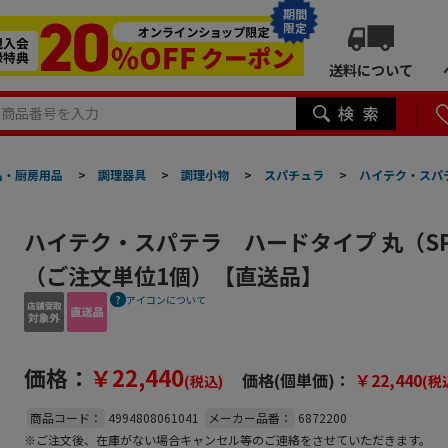
期間
限定
送料について
品・厨房用品
>
調理器具
>
調理小物
>
スパチュラ
>
ハイテク・スパテ
ハイテク・スパテラ ハードタイプ 丸（SPO
（ご注文単位1個）【直送品】
アイコンについて
価格：
￥22,440
価格(個単価)：
￥22,440
(税込)
(税
商品コード：
4994808061041
メーカー品番：
6872200
※ご注文後、在庫がない場合キャンセル等のご連絡をさせていただきます。