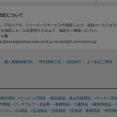
設定について
ル、プロバイダ、フリーメールサービスの設定により、迷惑メールフォル
ンを指定しメールを受信できるよう、設定をご確認ください。
イン名
p @packageplaza.sakura.ne.jp noreply@c.shimojima.jp
個人情報保護方針
特定商取引法
会社案内
よくあるご質問
>
梱包資材
>
ラッピング用品
>
食品容器・食品包装資材
>
キッチン用
作業服・ワークウェア・安全靴
>
医療用品・介護用品
>
業務用食品・
パソコン・OA用品
>
生活用品・日用雑貨
>
文房具・事務用品
>
研究開