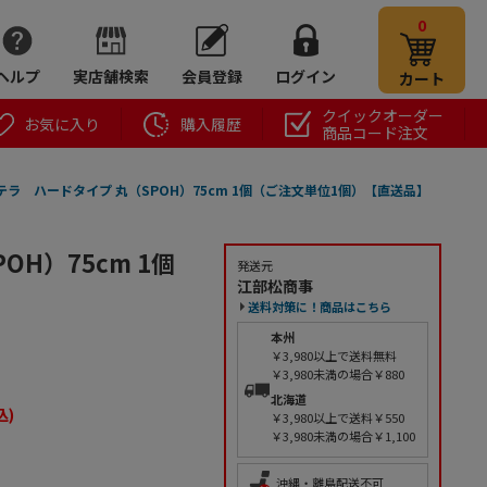
0
ヘルプ
実店舗検索
会員登録
ログイン
カート
クイックオーダー
お気に入り
購入履歴
商品コード注文
ラ ハードタイプ 丸（SPOH）75cm 1個（ご注文単位1個）【直送品】
H）75cm 1個
発送元
江部松商事
送料対策に！商品はこちら
本州
￥3,980以上で送料無料
￥3,980未満の場合￥880
北海道
込)
￥3,980以上で送料￥550
￥3,980未満の場合￥1,100
沖縄・離島配送不可