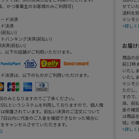
員、かつ事業主のお客様のみご利用可)
せてい
送料を
カード決済
※シモジ
ード決済
>詳しく
(前払い)
トバンキング決済(前払い)
お届け
決済(前払い)
は、以下の店舗がご利用いただけます。
商品の
前11
いたし
ード決済は、以下のものがご利用いただけます。
いたし
※シモジ
ただし
すので
1回のみとなりますのでご了承ください。
尚、前
SSLというシステムを利用しておりますので、個人情
金の確
報は保護されています。前払い決済のご注文について
は商品
り7日以内に代金のご入金を確認できなかった場合に
域」の
文をキャンセルさせていただきます。
>詳しく
ら