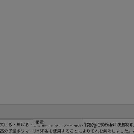
サイズ
重量
欠ける・焦げる・ひび割れする、或いは削れることにより木片が食材に
750×150mm／先厚：6
700g
高分子量ポリマーUMSP製を使用することによりそれを解消しました。