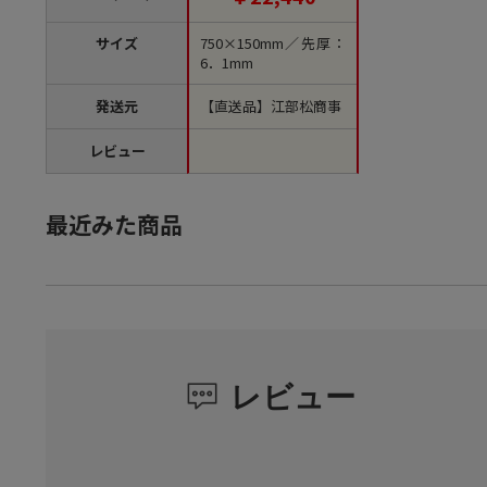
サイズ
750×150mm／先厚：
6．1mm
発送元
【直送品】江部松商事
レビュー
最近みた商品
レビュー