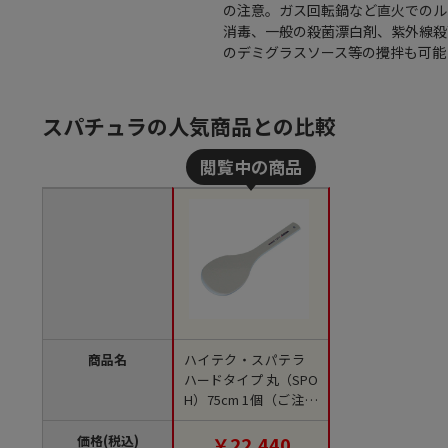
の注意。ガス回転鍋など直火でのル
消毒、一般の殺菌漂白剤、紫外線殺
のデミグラスソース等の攪拌も可能に
スパチュラの人気商品との比較
商品名
ハイテク・スパテラ
ハードタイプ 丸（SPO
H）75cm 1個（ご注文
単位1個）【直送品】
価格(税込)
￥22,440