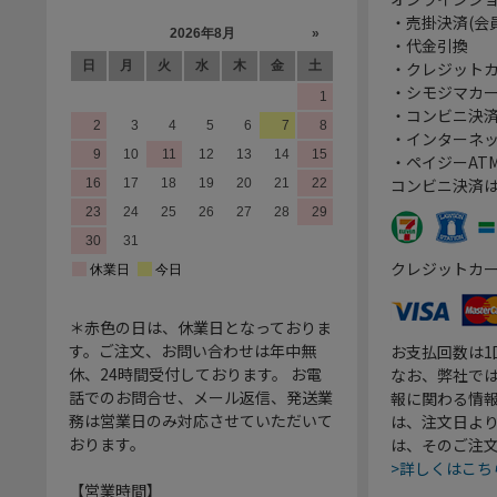
・売掛決済(会
・代金引換
・クレジット
・シモジマカ
・コンビニ決済
・インターネッ
・ペイジーATM
コンビニ決済
クレジットカ
＊赤色の日は、休業日となっておりま
す。ご注文、お問い合わせは年中無
お支払回数は
休、24時間受付しております。 お電
なお、弊社では
話でのお問合せ、メール返信、発送業
報に関わる情
務は営業日のみ対応させていただいて
は、注文日よ
おります。
は、そのご注
>詳しくはこち
【営業時間】