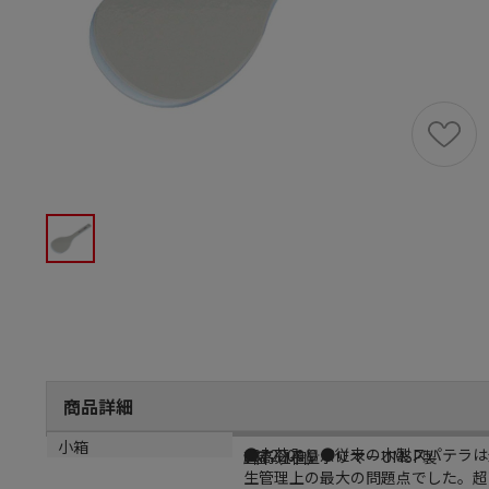
商品詳細
商品説明
メーカー品番
材質
小箱
●木芯入り●従来の木製スパテラは
6872200
超高分子量ポリマーUMSP製
1個（1個）
生管理上の最大の問題点でした。超