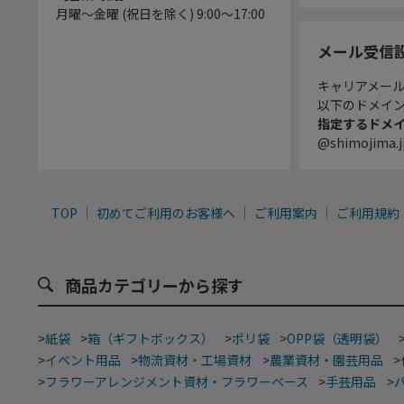
月曜～金曜 (祝日を除く) 9:00～17:00
メール受信
キャリアメー
以下のドメイ
指定するドメ
@shimojima.j
TOP
初めてご利用のお客様へ
ご利用案内
ご利用規約
商品カテゴリーから探す
>
紙袋
>
箱（ギフトボックス）
>
ポリ袋
>
OPP袋（透明袋）
>
イベント用品
>
物流資材・工場資材
>
農業資材・園芸用品
>
>
フラワーアレンジメント資材・フラワーベース
>
手芸用品
>