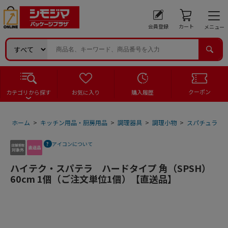
会員登録
カート
メニュー
クーポン
カテゴリから探す
お気に入り
購入履歴
ホーム
>
キッチン用品・厨房用品
>
調理器具
>
調理小物
>
スパチュラ
>
アイコンについて
ハイテク・スパテラ ハードタイプ 角（SPSH）
60cm 1個（ご注文単位1個）【直送品】