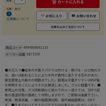
数量
カートに入れる
あり
在庫：
お気に入り
お問い合わせ
在庫数について
在庫以上のご注文について
4994808061133
商品コード
6873100
メーカー品番
●木芯入り●従来の木製スパテラは欠ける・焦げる・ひび割れす
る、或いは削れることにより木片が食材に混入する恐れがあり、
衛生管理上の最大の問題点でした。超高分子量ポリマーUMSP製
を使用することによりそれを解消しました。さらに軽量です。●
使用上の注意。ガス回転鍋など直火でのルー造りでは、200℃前
後の高温状態が連続して作用しますので、ご使用は遠慮下さい。
煮沸、熱湯消毒、一般の殺菌漂白剤、紫外線殺菌庫は、OKで
す。●今までのハイテクスパテラでは出来なかったカレーのルー