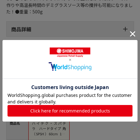
作りや高温長時間のデミグラスソース等の攪拌も可能になりまし
た！●重量：500g
商品詳細
スパチュラの人気商品との比較
商品名
ハイテク・スパテ
ラ ハードタイプ 角
（SPSH）60cm 1個
（ご注文単位1個）