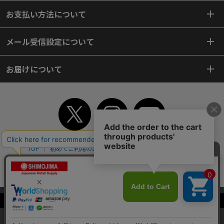
お支払い方法について
メール受信設定について
お届けについて
TOP
初めてご利用のお客様へ
ご利用案内
ご利用規約
個人情報保護方針
特定商取引法
会社案内
よくあるご質問
お問い合わせ
ピンポイントサーチ
サイトマップ
WEBカタログ
英語版TOP
当サイトはクッキー（Cookie）を使用しています。Cookieの使用に同意いた
Copyright© 2018 SHIMOJIMA Co.,Ltd. All Rights Reserved.
だける場合は「OK」をクリックしてください。