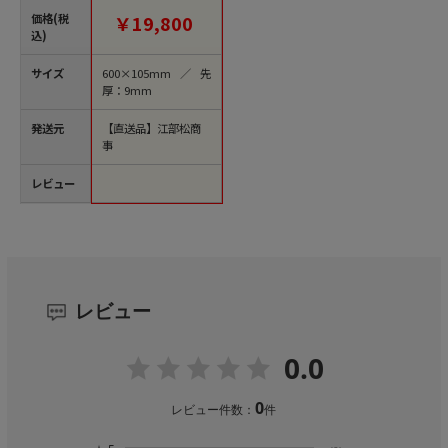
【直送品】
価格(税
￥19,800
込)
サイズ
600×105mm／先
厚：9mm
発送元
【直送品】江部松商
事
レビュー
レビュー
0.0
0
レビュー件数：
件