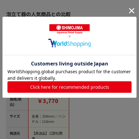
泡立て器の人気商品との比較
商品名
抗菌泡立て 2ライン
（8本細線）AG-25-8
250mm ピンク 1個
（ご注文単位1個）
【直送品】
価格(税
￥3,770
込)
サイズ
全長：250mm／ハン
ドル：110mm
発送元
【直送品】江部松商
事