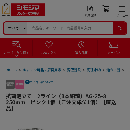
会員登録
カート
メニュー
クーポン
カテゴリから探す
お気に入り
購入履歴
ホーム
>
キッチン用品・厨房用品
>
調理器具
>
調理小物
>
泡立て器
>
抗
アイコンについて
抗菌泡立て 2ライン（8本細線）AG-25-8
250mm ピンク 1個（ご注文単位1個）【直送
品】