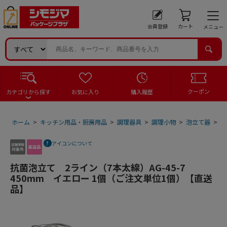
会員登録
カート
メニュー
クーポン
カテゴリから探す
お気に入り
購入履歴
ホーム
>
キッチン用品・厨房用品
>
調理器具
>
調理小物
>
泡立て器
>
抗
アイコンについて
抗菌泡立て 2ライン（7本太線）AG-45-7
450mm イエロー 1個（ご注文単位1個）【直送
品】