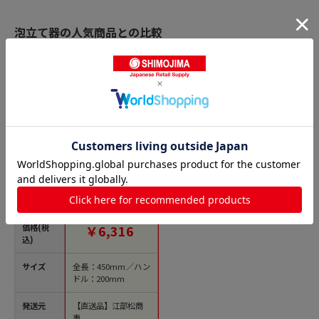
泡立て器の人気商品との比較
商品名
抗菌泡立て 2ライン
（7本太線）AG-45-7
450mm イエロー 1
個（ご注文単位1個）
【直送品】
価格(税
￥6,316
込)
サイズ
全長：450mm／ハン
ドル：200mm
発送元
【直送品】江部松商
事