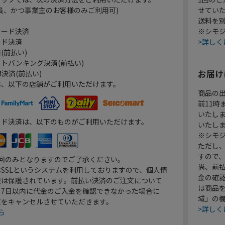
員、かつ事業主のお客様のみご利用可)
せてい
送料を
カード決済
※シモジ
ード決済
>詳しく
(前払い)
トバンキング決済(前払い)
お届け
決済(前払い)
は、以下の店舗がご利用いただけます。
商品の
前11
いたし
ード決済は、以下のものがご利用いただけます。
いたし
※シモジ
ただし
すので
1回のみとなりますのでご了承ください。
尚、前
SSLというシステムを利用しておりますので、個人情
金の確
報は保護されています。前払い決済のご注文について
は商品
り7日以内に代金のご入金を確認できなかった場合に
域」の
文をキャンセルさせていただきます。
>詳しく
ら