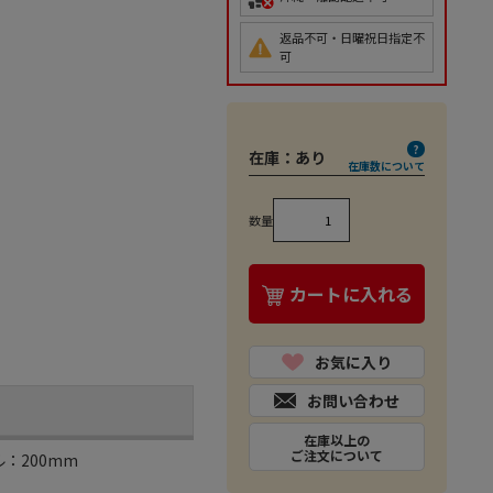
返品不可・日曜祝日指定不
可
在庫：
あり
在庫数について
数量
カートに入れる
お気に入り
お問い合わせ
在庫以上の
ご注文について
：200mm