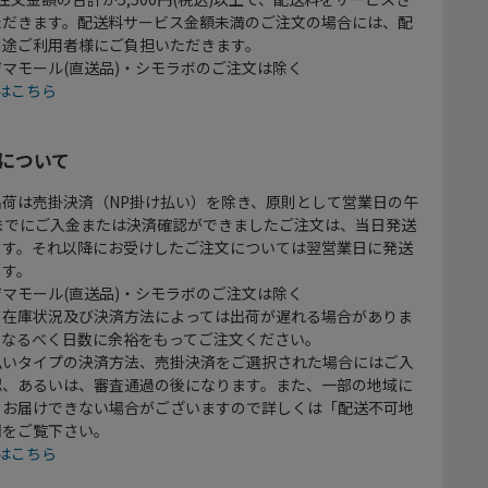
ただきます。配送料サービス金額未満のご注文の場合には、配
別途ご利用者様にご負担いただきます。
マモール(直送品)・シモラボのご注文は除く
はこちら
について
出荷は売掛決済（NP掛け払い）を除き、原則として営業日の午
時までにご入金または決済確認ができましたご注文は、当日発送
ます。それ以降にお受けしたご注文については翌営業日に発送
ます。
マモール(直送品)・シモラボのご注文は除く
、在庫状況及び決済方法によっては出荷が遅れる場合がありま
、なるべく日数に余裕をもってご注文ください。
払いタイプの決済方法、売掛決済をご選択された場合にはご入
認、あるいは、審査通過の後になります。また、一部の地域に
をお届けできない場合がございますので詳しくは「配送不可地
欄をご覧下さい。
はこちら