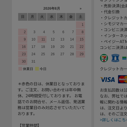
・売掛決済(会
・代金引換
・クレジット
・シモジマカ
・コンビニ決済
・インターネッ
・ペイジーATM
コンビニ決済
クレジットカ
＊赤色の日は、休業日となっておりま
す。ご注文、お問い合わせは年中無
お支払回数は
休、24時間受付しております。 お電
なお、弊社では
話でのお問合せ、メール返信、発送業
報に関わる情
務は営業日のみ対応させていただいて
は、注文日よ
おります。
は、そのご注
>詳しくはこち
【営業時間】