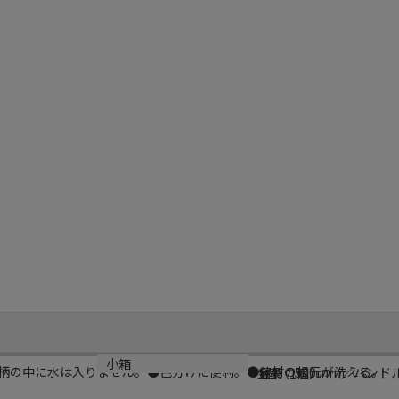
サイズ
小箱
柄の中に水は入りません。●色分けに便利。●線材の根元が洗える。
全長：500mm／ハンドル
1個（1個）