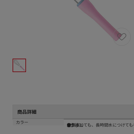
商品詳細
商品説明
メーカー品番
カラー
●煮沸しても、長時間水につけても
3229530
ピンク