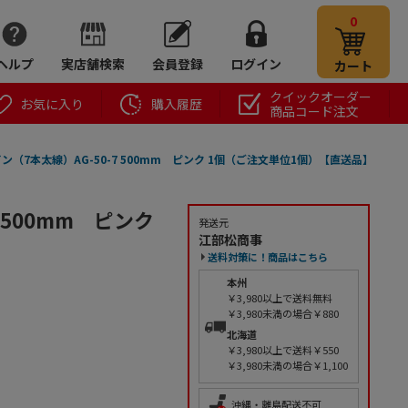
0
ヘルプ
実店舗検索
会員登録
ログイン
カート
クイックオーダー
お気に入り
購入履歴
商品コード注文
ン（7本太線）AG-50-7 500mm ピンク 1個（ご注文単位1個）【直送品】
 500mm ピンク
発送元
江部松商事
送料対策に！商品はこちら
本州
￥3,980以上で送料無料
￥3,980未満の場合￥880
北海道
￥3,980以上で送料￥550
￥3,980未満の場合￥1,100
沖縄・離島配送不可