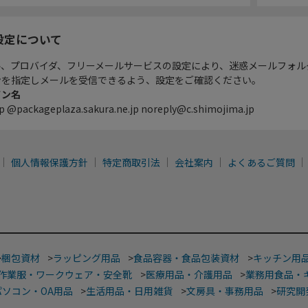
設定について
ル、プロバイダ、フリーメールサービスの設定により、迷惑メールフォル
ンを指定しメールを受信できるよう、設定をご確認ください。
イン名
p @packageplaza.sakura.ne.jp noreply@c.shimojima.jp
個人情報保護方針
特定商取引法
会社案内
よくあるご質問
>
梱包資材
>
ラッピング用品
>
食品容器・食品包装資材
>
キッチン用
作業服・ワークウェア・安全靴
>
医療用品・介護用品
>
業務用食品・
パソコン・OA用品
>
生活用品・日用雑貨
>
文房具・事務用品
>
研究開