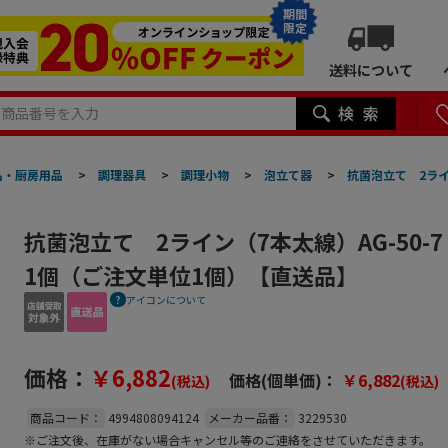
期間
限定
送料について
品・厨房用品
>
調理器具
>
調理小物
>
泡立て器
>
抗菌泡立て 2ライ
抗菌泡立て 2ライン（7本太線）AG-50-7
1個（ご注文単位1個）【直送品】
アイコンについて
価格：
￥6,882
価格(個単価)：
￥6,882
(税込)
(税込)
商品コード：
4994808094124
メーカー品番：
3229530
※ご注文後、在庫がない場合キャンセル等のご連絡をさせていただきます。