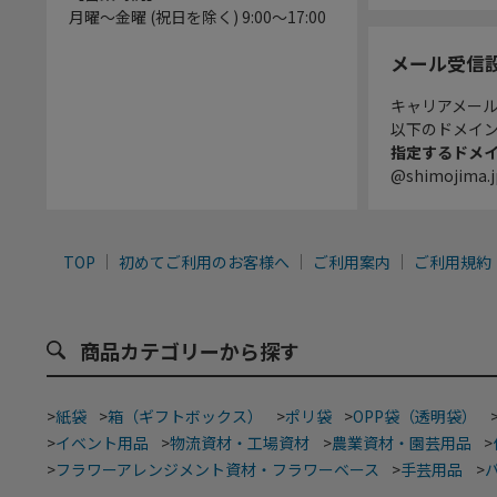
月曜～金曜 (祝日を除く) 9:00～17:00
メール受信
キャリアメー
以下のドメイ
指定するドメ
@shimojima.j
TOP
初めてご利用のお客様へ
ご利用案内
ご利用規約
商品カテゴリーから探す
>
紙袋
>
箱（ギフトボックス）
>
ポリ袋
>
OPP袋（透明袋）
>
イベント用品
>
物流資材・工場資材
>
農業資材・園芸用品
>
>
フラワーアレンジメント資材・フラワーベース
>
手芸用品
>