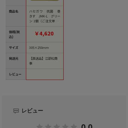
商品名
ハセガワ 抗菌 巻
きす JMK-L グリー
ン 1個（ご注文単位1
個）【直送品】
価格(税
￥4,620
込)
サイズ
305×250mm
発送元
【直送品】江部松商
事
レビュー
レビュー
0.0