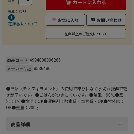
数量
カートに入れる
あり
在庫：
お気に入り
お問い合わせ
在庫数について
在庫以上のご注文について
4994808096265
商品コード
8536480
メーカー品番
●単糸（モノフィラメント）の使用で結び目なく水切れ抜群で乾
きが早いです。●ごはんがつきにくいです。●熱風：90℃●煮
沸：1分●熱湯：OK●漂白剤：酸素系・塩素系・OK●紫外線：
OK●重量：200g
商品詳細