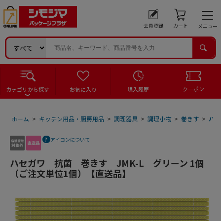
会員登録
カート
メニュー
クーポン
カテゴリから探す
お気に入り
購入履歴
ホーム
>
キッチン用品・厨房用品
>
調理器具
>
調理小物
>
巻きす
>
ハセ
アイコンについて
ハセガワ 抗菌 巻きす JMK-L グリーン 1個
（ご注文単位1個）【直送品】