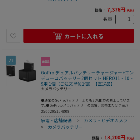
7,376
円
価格：
(税込)
数量
カートに入れる
21
GoPro デュアルバッテリーチャージャー+エン
デューロバッテリー2個セット HERO11・10・
9用 1個（ご注文単位1個）【直送品】
カメラバッテリー
●通常のGoProバッテリーよりも30%能力の向上していま
す｡●GoProカメラバッテリーの充電、交換または予備バッ
テリーとして。●適合機種:HERO12・11・10・09●幅
2500205154808
(mm):27●奥行(mm):37●高さ(mm):45●容量
家電・店舗設備
>
カメラ・ビデオカメラ
(mAh):1720●HERO12・11・10・9用のバッテリーチャージ
ャーと予備バッテリーの2個セット●デュアルバッテリーチ
>
カメラバッテリー
ャージャー(HERO11/10/9用)×1●エンデューロバッテリー
(HERO11/10/9用)×2●USB-Cケーブル(0.45m)
13,200
円
価格：
(税込)