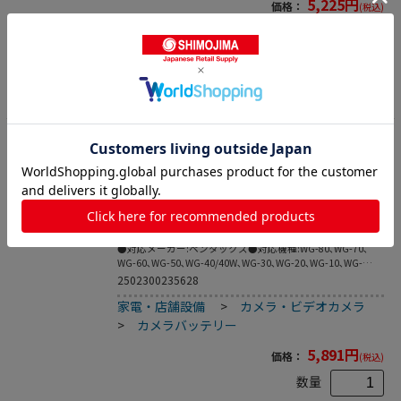
5,225
円
価格：
(税込)
数量
カートに入れる
12
ペンタックス リチウムイオンバッテリーD-LI9
2 1個（ご注文単位1個）【直送品】
カメラバッテリー
●対応メーカー:ペンタックス●対応機種:WG-80､WG-70､
WG-60､WG-50､WG-40/40W､WG-30､WG-20､WG-10､WG-
5GPS､WG-4/4GPS､WG-3/3GPS､WG-2/2GPS､WG-1/1GPS､
2502300235628
RZ18､RZ10､I-10､X70●種別:バッテリー●PSE(電気用品安全
家電・店舗設備
>
カメラ・ビデオカメラ
法):適合●製造国:日本
>
カメラバッテリー
5,891
円
価格：
(税込)
数量