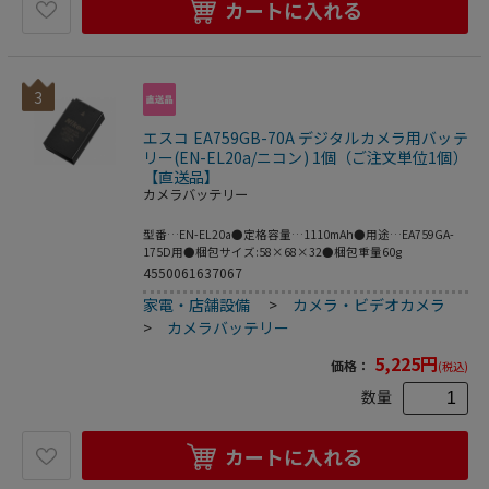
カートに入れる
3
エスコ EA759GB-70A デジタルカメラ用バッテ
リー(EN-EL20a/ニコン) 1個（ご注文単位1個）
【直送品】
カメラバッテリー
型番…EN-EL20a●定格容量…1110mAh●用途…EA759GA-
175D用●梱包サイズ:58×68×32●梱包重量60g
4550061637067
家電・店舗設備
>
カメラ・ビデオカメラ
>
カメラバッテリー
5,225
円
価格：
(税込)
数量
カートに入れる