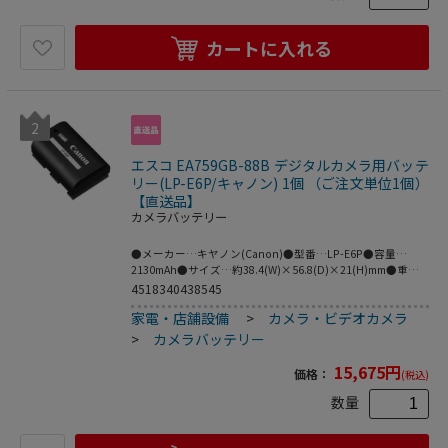
カートに入れる
2
エスコ EA759GB-88B デジタルカメラ用バッテ
リー(LP-E6P/キャノン) 1個 （ご注文単位1個）
【直送品】
カメラバッテリー
●メーカー…キヤノン(Canon)●型番…LP-E6P●容量…
2130mAh●サイズ…約38.4(W)×56.8(D)×21(H)mm●重
量…約82g(保護カバーを除く)●EA759GA-79K用バッテリー
4518340438545
家電・店舗設備
>
カメラ・ビデオカメラ
>
カメラバッテリー
15,675
円
価格：
(税込)
数量