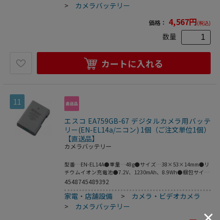
>
カメラバッテリー
4,567
円
価格：
(税込)
数量
カートに入れる
11
エスコ EA759GB-67 デジタルカメラ用バッテ
リー(EN-EL14a/ニコン) 1個（ご注文単位1個）
【直送品】
カメラバッテリー
型番…EN-EL14A●重量…48g●サイズ…38×53×14mm●リ
チウムイオン充電池●7.2V、1230mAh、8.9Wh●梱包サイ
ズ:56×37×80●梱包重量79g
4548745489392
家電・店舗設備
>
カメラ・ビデオカメラ
>
カメラバッテリー