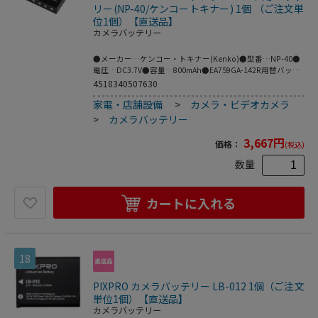
リー(NP-40/ケンコートキナー) 1個 （ご注文単
位1個）【直送品】
カメラバッテリー
●メーカー…ケンコー・トキナー(Kenko)●型番…NP-40●
電圧…DC3.7V●容量…800mAh●EA759GA-142R用替バッテ
リー
4518340507630
家電・店舗設備
>
カメラ・ビデオカメラ
>
カメラバッテリー
3,667
円
価格：
(税込)
数量
カートに入れる
18
PIXPRO カメラバッテリー LB-012 1個（ご注文
単位1個）【直送品】
カメラバッテリー