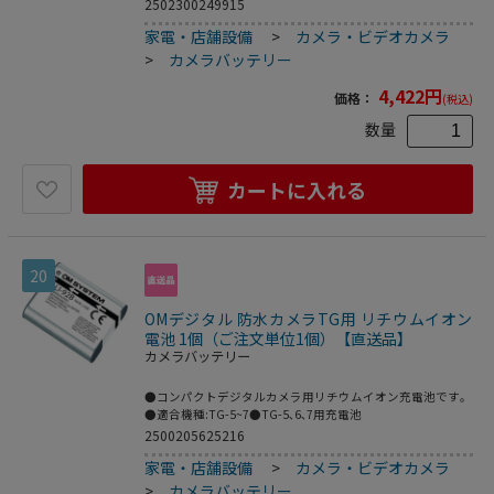
適合●製造国:中国
2502300249915
家電・店舗設備
>
カメラ・ビデオカメラ
>
カメラバッテリー
4,422
円
価格：
(税込)
数量
カートに入れる
20
OMデジタル 防水カメラTG用 リチウムイオン
電池 1個（ご注文単位1個）【直送品】
カメラバッテリー
●コンパクトデジタルカメラ用リチウムイオン充電池です｡
●適合機種:TG-5~7●TG-5､6､7用充電池
2500205625216
家電・店舗設備
>
カメラ・ビデオカメラ
>
カメラバッテリー