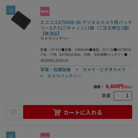
15
エスコ EA759GB-96 デジタルカメラ用バッテ
リー(LP-E17/キャノン) 1個（ご注文単位1個）
【直送品】
カメラバッテリー
型番…LP-E17●容量…1040mAh●電圧…DC7.2V●EA759GA-
77A、-77B、EA759GA-80A、-80B、-80C用替バッテリー●梱
包サイズ:73×125×30●梱包重量76g
4550061294116
家電・店舗設備
>
カメラ・ビデオカメラ
>
カメラバッテリー
6,600
円
価格：
(税込)
数量
カートに入れる
16