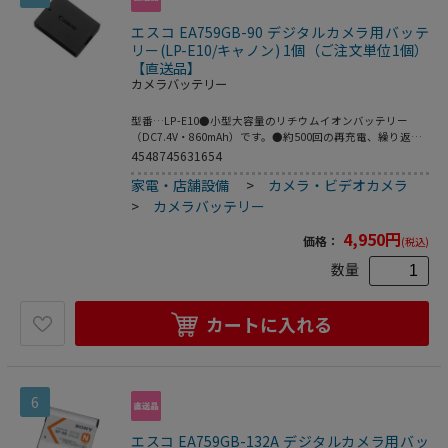
エスコ EA759GB-90 デジタルカメラ用バッテ
リー(LP-E10/キャノン) 1個（ご注文単位1個）
【直送品】
カメラバッテリー
型番…LP-E10●小型大容量のリチウムイオンバッテリー
（DC7.4V・860mAh）です。●約500回の再充電、繰り返し
使用が可能です。●重量…約45g●梱包サイ
4548745631654
ズ:70×180×24●梱包重量80g
家電・店舗設備
>
カメラ・ビデオカメラ
>
カメラバッテリー
4,950
円
価格：
(税込)
数量
カートに入れる
6
エスコ EA759GB-132A デジタルカメラ用バッ