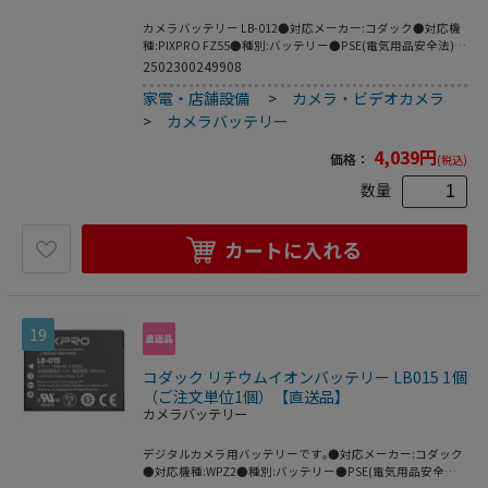
カメラバッテリー LB-012●対応メーカー:コダック●対応機
種:PIXPRO FZ55●種別:バッテリー●PSE(電気用品安全法):
適合●製造国:中国
2502300249908
家電・店舗設備
>
カメラ・ビデオカメラ
>
カメラバッテリー
4,039
円
価格：
(税込)
数量
カートに入れる
19
コダック リチウムイオンバッテリー LB015 1個
（ご注文単位1個）【直送品】
カメラバッテリー
デジタルカメラ用バッテリーです｡●対応メーカー:コダック
●対応機種:WPZ2●種別:バッテリー●PSE(電気用品安全法):