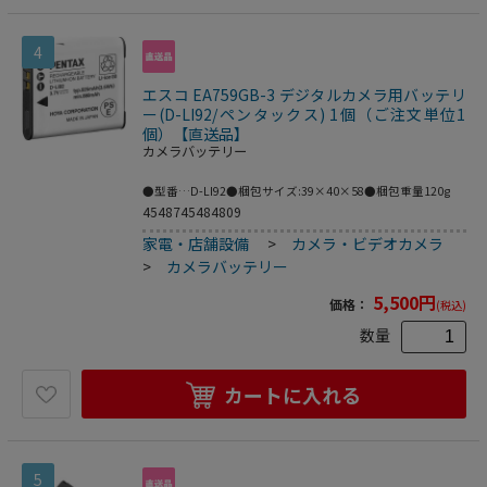
4
エスコ EA759GB-3 デジタルカメラ用バッテリ
ー(D-LI92/ペンタックス) 1個（ご注文単位1
個）【直送品】
カメラバッテリー
●型番…D-LI92●梱包サイズ:39×40×58●梱包重量120g
4548745484809
家電・店舗設備
>
カメラ・ビデオカメラ
>
カメラバッテリー
5,500
円
価格：
(税込)
数量
カートに入れる
5