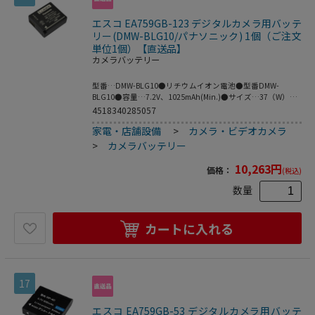
エスコ EA759GB-123 デジタルカメラ用バッテ
リー(DMW-BLG10/パナソニック) 1個（ご注文
単位1個）【直送品】
カメラバッテリー
型番…DMW-BLG10●リチウムイオン電池●型番DMW-
BLG10●容量…7.2V、1025mAh(Min.)●サイズ…37（W）
×14.2（H）×42（D）mm●重量…約40g●梱包サイ
4518340285057
ズ:37×42×14●梱包重量40g
家電・店舗設備
>
カメラ・ビデオカメラ
>
カメラバッテリー
10,263
円
価格：
(税込)
数量
カートに入れる
17
エスコ EA759GB-53 デジタルカメラ用バッテ