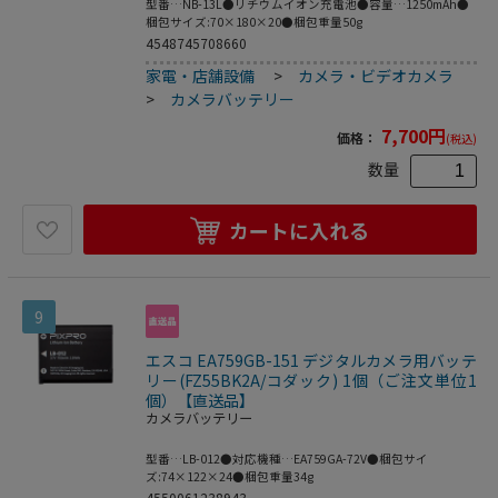
型番…NB-13L●リチウムイオン充電池●容量…1250mAh●
梱包サイズ:70×180×20●梱包重量50g
4548745708660
家電・店舗設備
>
カメラ・ビデオカメラ
>
カメラバッテリー
7,700
円
価格：
(税込)
数量
カートに入れる
9
エスコ EA759GB-151 デジタルカメラ用バッテ
リー(FZ55BK2A/コダック) 1個（ご注文単位1
個）【直送品】
カメラバッテリー
型番…LB-012●対応機種…EA759GA-72V●梱包サイ
ズ:74×122×24●梱包重量34g
4550061238943