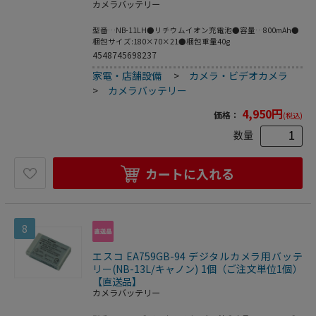
カメラバッテリー
型番…NB-11LH●リチウムイオン充電池●容量…800mAh●
梱包サイズ:180×70×21●梱包重量40g
4548745698237
家電・店舗設備
>
カメラ・ビデオカメラ
>
カメラバッテリー
4,950
円
価格：
(税込)
数量
カートに入れる
8
エスコ EA759GB-94 デジタルカメラ用バッテ
リー(NB-13L/キャノン) 1個（ご注文単位1個）
【直送品】
カメラバッテリー