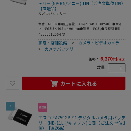
テリー(NP-BN/ソニー) 1個（ご注文単位1個）
【直送品】
カメラバッテリー
型番…NP-BN●電圧/容量…3.6V/2.3Wh（630mAh）●大き
さ…約35.5×40.8×4.9(t)mm●質量…約15g●長時間撮影す
るときに便利な予備バッテリー●リチャージャブルバッテリ
4550061256473
ーパック●省スペース設計●梱包サイズ:91×149×22●梱
家電・店舗設備
>
カメラ・ビデオカメラ
包重量62g
>
カメラバッテリー
6,270
円
価格：
(税込)
数量
カートに入れる
7
エスコ EA759GB-91 デジタルカメラ用バッテ
リー(NB-11LH/キャノン) 1個（ご注文単位1
個）【直送品】