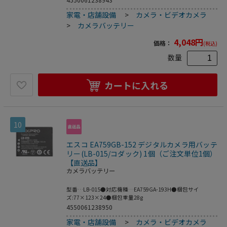
家電・店舗設備
>
カメラ・ビデオカメラ
>
カメラバッテリー
4,048
円
価格：
(税込)
数量
カートに入れる
10
エスコ EA759GB-152 デジタルカメラ用バッテ
リー(LB-015/コダック) 1個（ご注文単位1個）
【直送品】
カメラバッテリー
型番…LB-015●対応機種…EA759GA-193H●梱包サイ
ズ:77×123×24●梱包重量28g
4550061238950
家電・店舗設備
>
カメラ・ビデオカメラ