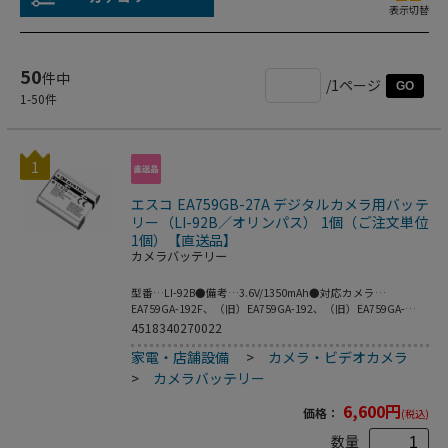
表示切替
50
件中
/1ページ
GO
1
-
50
件
1
エスコ EA759GB-27A デジタルカメラ用バッテ
リー（LI-92B／オリンパス） 1個（ご注文単位
1個）【直送品】
カメラバッテリー
型番…LI-92B●備考…3.6V/1350mAh●対応カメラ…
EA759GA-192F、（旧）EA759GA-192、（旧）EA759GA-
192A、（旧）EA759GA-192B、（旧）EA759GA-192C、
4518340270022
（旧）EA759GA-192D、（旧）EA759GA-
家電・店舗設備
>
カメラ・ビデオカメラ
192E62×114×22●梱包重量46g
>
カメラバッテリー
6,600
円
価格：
(税込)
数量