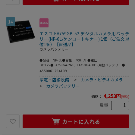
14
エスコ EA759GB-52 デジタルカメラ用バッテ
リー(NP-6L/ケンコートキナー) 1個（ご注文単
位1個）【直送品】
カメラバッテリー
●型番…NP-6L●容量…700mAh●電圧…
DC3.7V●EA759GA-261、EA759GA-181F用替バッテリー●梱
包サイズ:37×45×7●梱包重量24g
4550061294109
家電・店舗設備
>
カメラ・ビデオカメラ
>
カメラバッテリー
4,253
円
価格：
(税込)
数量
カートに入れる