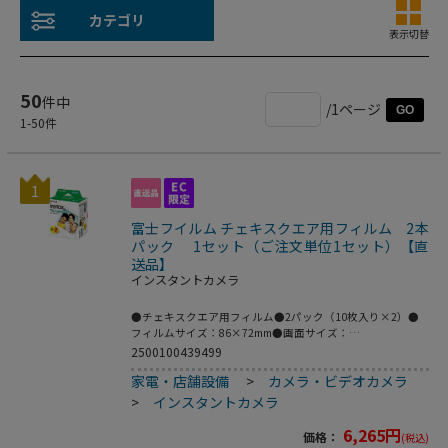
カテゴリ
表示切替
50
件中
/1ページ
GO
1
-
50
件
1
富士フイルム チェキスクエア用フィルム 2本
パック 1セット（ご注文単位1セット）【直
送品】
インスタントカメラ
●チェキスクエア用フィルム●2パック（10枚入り×2）●
フィルムサイズ：86×72mm●画面サイズ：
62×62mm●ISO感度：ISO800●instax SQUARE 2P●こ
2500100439499
ちらの商品は事業者様向け商品です。
家電・店舗設備
>
カメラ・ビデオカメラ
>
インスタントカメラ
6,265
円
価格：
(税込)