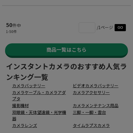
50
件中
/1ページ
GO
1
-
50
件
商品一覧はこちら
インスタントカメラのおすすめ人気ラ
ンキング一覧
カメラバッテリー
ビデオカメラバッテリー
カメラケーブル・カメラアダ
カメラアクセサリー
プタ
撮影機材
カメラメンテナンス用品
双眼鏡・天体望遠鏡・光学機
三脚・一脚・雲台
器
カメラレンズ
タイムラプスカメラ