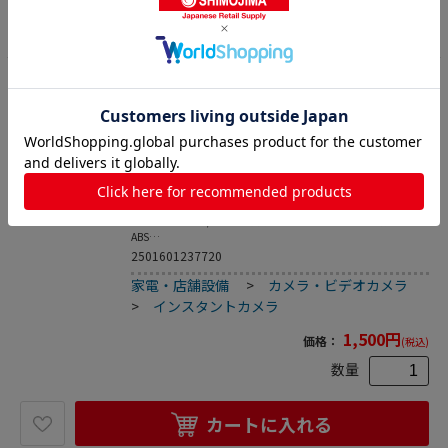
カートに入れる
3
コダック Mini Shot 2用 インクカートリッジ IC
RG-230 1パック（ご注文単位1パック）【直送
品】
インスタントカメラ
Mini Shot 2 ERA/RETRO専用インクカートリッジ●材質:PC-
ABS
●ペーパーサイズ:54×86mm
2501601237720
●入数:1パック(10枚 x 3)
家電・店舗設備
>
カメラ・ビデオカメラ
※メーカーの都合により､パッケージ・仕様等は予告なく変
更になる場合がございます｡
>
インスタントカメラ
1,500
円
価格：
(税込)
数量
カートに入れる