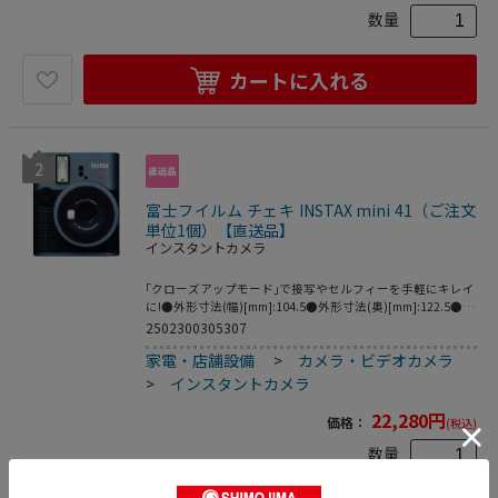
数量
カートに入れる
2
富士フイルム チェキ INSTAX mini 41（ご注文
単位1個）【直送品】
インスタントカメラ
｢クローズアップモード｣で接写やセルフィーを手軽にキレイ
に!●外形寸法(幅)[mm]:104.5●外形寸法(奥)[mm]:122.5●外
形寸法(高)[mm]:67.5●質量[g]:345●最大フラッシュ距
2502300305307
離:0.3~2.2 m●撮影範囲:0.3m~∞(0.3m~0.5mではクローズア
家電・店舗設備
>
カメラ・ビデオカメラ
ップモードを使用)●使用電池:単3形アルカリ電池(LR6)本●
種別:本体●露光調節:自動調節Lv 5.0~14.5(ISO 800)●フラッ
>
インスタントカメラ
シュ:常時発光フラッシュ(自動調光) /充電時間:7秒以下(新品
電池使用時)●撮影可能パック数:約10パック(メーカー試験
22,280
円
価格：
(税込)
条件による)●使用フィルム:富士フィルム インスタントフィ
ルム INTAX mini
数量