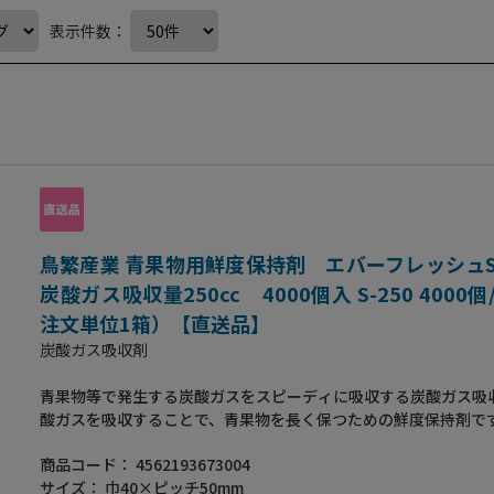
表示件数：
鳥繁産業 青果物用鮮度保持剤 エバーフレッシュ
炭酸ガス吸収量250cc 4000個入 S-250 4000
注文単位1箱）【直送品】
炭酸ガス吸収剤
青果物等で発生する炭酸ガスをスピーディに吸収する炭酸ガス吸
酸ガスを吸収することで、青果物を長く保つための鮮度保持剤で
酸素剤ではありません。●主な食品例として、長芋・さとうきび
商品コード：
4562193673004
ンゴ・ブロッコリー・枝豆・ぶどう・筍など。
サイズ：
巾40×ピッチ50mm