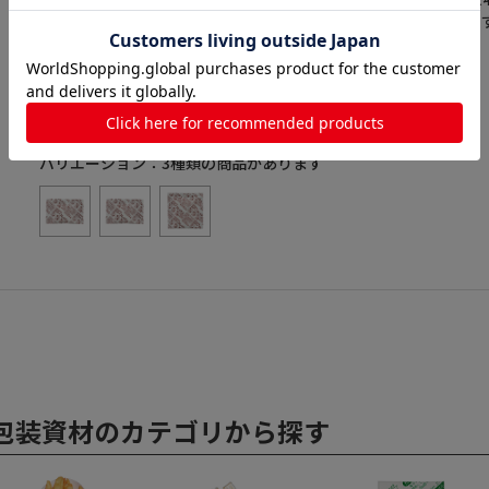
酸ガスを吸収することで、青果物を長く保つための鮮度保持剤で
酸素剤ではありません。●主な食品例として、長芋・さとうきび
商品コード：
4562193673035
ンゴ・ブロッコリー・枝豆・ぶどう・筍など。
サイズ：
巾60×ピッチ90mm
食品容器・食品包装資材
>
炭酸ガス吸収剤
バリエーション：
3
種類の商品があります
包装資材のカテゴリから探す