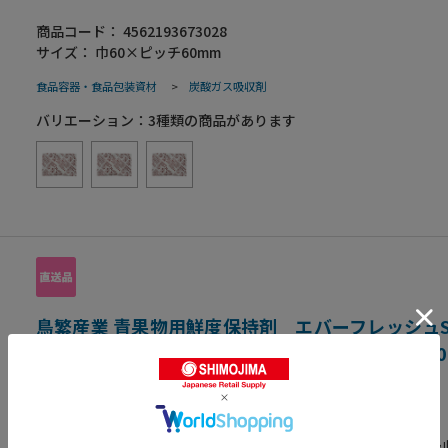
酸素剤ではありません。●主な食品例として、長芋・さとうきび
商品コード：
4562193673028
ンゴ・ブロッコリー・枝豆・ぶどう・筍など。
サイズ：
巾60×ピッチ60mm
食品容器・食品包装資材
>
炭酸ガス吸収剤
バリエーション：
3
種類の商品があります
鳥繁産業 青果物用鮮度保持剤 エバーフレッシュ
炭酸ガス吸収量2000cc 1000個入 S-2000 10
（ご注文単位1箱）【直送品】
炭酸ガス吸収剤
青果物等で発生する炭酸ガスをスピーディに吸収する炭酸ガス吸