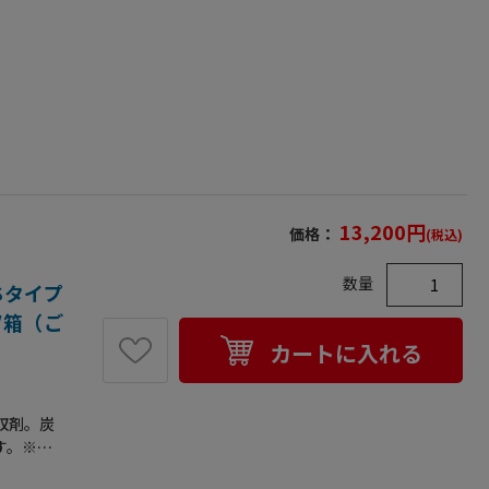
13,200
円
価格：
(税込)
数量
Sタイプ
個/箱（ご
カートに入れる
収剤。炭
す。※脱
・柿・リ