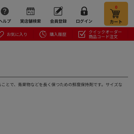
0
ヘルプ
実店舗検索
会員登録
ログイン
カート
クイックオーダー
お気に入り
購入履歴
商品コード注文
ることで、青果物などを長く保つための鮮度保持剤です。サイズな