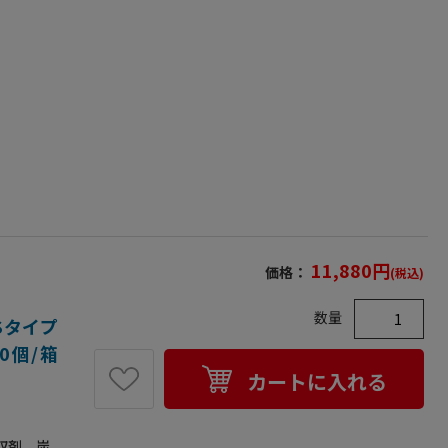
・柿・リ
11,880
円
価格：
(税込)
数量
Sタイプ
00個/箱
カートに入れる
収剤。炭