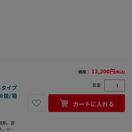
13,200
円
価格：
(税込)
数量
Sタイプ
00個/箱
カートに入れる
収剤。炭
す。※脱