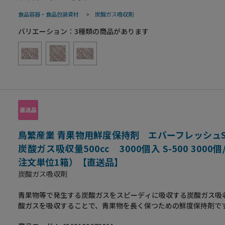
食品容器・食品包装資材
>
炭酸ガス吸収剤
バリエーション：
3
種類の商品があります
鳥繁産業 青果物用鮮度保持剤 エバーフレッシュ
炭酸ガス吸収量500cc 3000個入 S-500 3000
注文単位1箱）【直送品】
炭酸ガス吸収剤
青果物等で発生する炭酸ガスをスピーディに吸収する炭酸ガス吸
酸ガスを吸収することで、青果物を長く保つための鮮度保持剤で
酸素剤ではありません。●主な食品例として、長芋・さとうきび