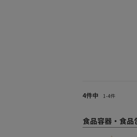
4
件中
1
-
4
件
食品容器・食品