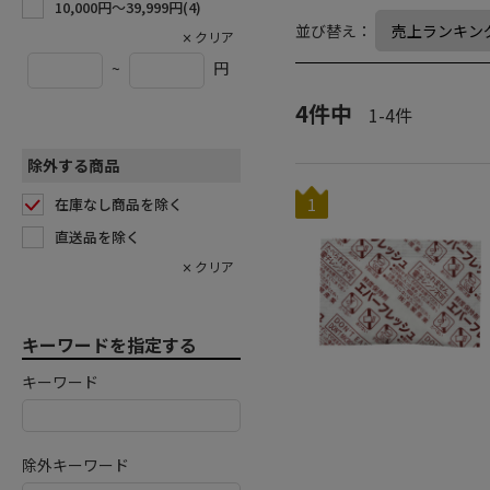
10,000円〜39,999円(
4
)
並び替え：
~
円
4
件中
1
-
4
件
除外する商品
在庫なし商品を除く
1
直送品を除く
キーワードを指定する
キーワード
除外キーワード