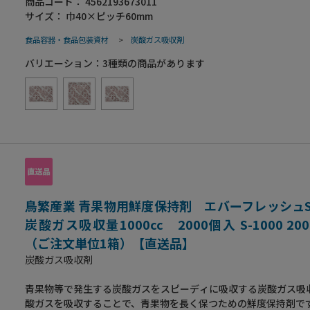
商品コード：
4562193673011
ンゴ・ブロッコリー・枝豆・ぶどう・筍など。
サイズ：
巾40×ピッチ60mm
食品容器・食品包装資材
>
炭酸ガス吸収剤
バリエーション：
3
種類の商品があります
鳥繁産業 青果物用鮮度保持剤 エバーフレッシュ
炭酸ガス吸収量1000cc 2000個入 S-1000 20
（ご注文単位1箱）【直送品】
炭酸ガス吸収剤
青果物等で発生する炭酸ガスをスピーディに吸収する炭酸ガス吸
酸ガスを吸収することで、青果物を長く保つための鮮度保持剤で