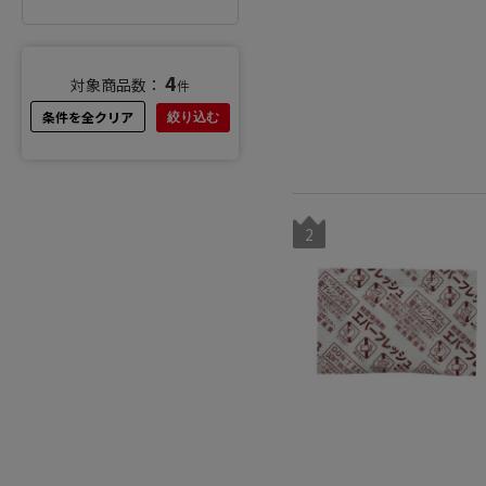
4
対象商品数：
件
条件を全クリア
絞り込む
2