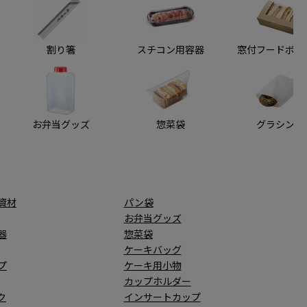
割り箸
スチコン用容器
窓付フードボッ
お弁当グッズ
惣菜袋
グラシン袋
資材
パン袋
お弁当グッズ
器
惣菜袋
ケーキバッグ
プ
ケーキ用小物
カップホルダー
ク
インサートカップ