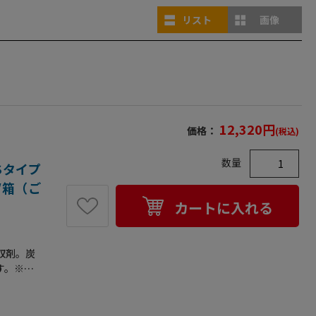
リスト
画像
12,320
円
価格：
(税込)
数量
Sタイプ
個/箱（ご
カートに入れる
収剤。炭
す。※脱
・柿・リ