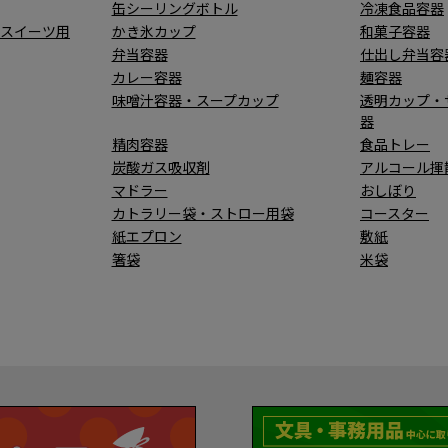
缶シーリングボトル
冷凍食品容器
・スイーツ用
かき氷カップ
和菓子容器
弁当容器
仕出し弁当容
カレー容器
麺容器
味噌汁容器・スープカップ
透明カップ・
器
精肉容器
食品トレー
炭酸ガス吸収剤
アルコール揮
マドラー
おしぼり
カトラリー袋・ストロー用袋
コースター
紙エプロン
敷紙
箸袋
米袋