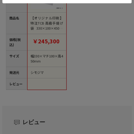
商品名
【オリジナル印刷】
特注TCB 高級手提げ
袋 330×100×450 1
色 ベタ無 1000枚
価格(税
￥245,300
込)
サイズ
幅330×マチ100×高4
50mm
発送元
シモジマ
レビュー
レビュー