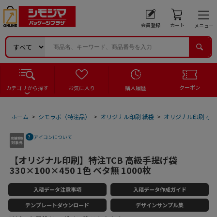
会員登録
カート
メニュー
クーポン
カテゴリから探す
お気に入り
購入履歴
ホーム
>
シモラボ〈特注品〉
>
オリジナル印刷 紙袋
>
オリジナル印刷 小
アイコンについて
【オリジナル印刷】特注TCB 高級手提げ袋
330×100×450 1色 ベタ無 1000枚
入稿データ注意事項
入稿データ作成ガイド
テンプレートダウンロード
デザインサンプル集