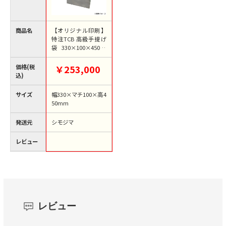
商品名
【オリジナル印刷】
特注TCB 高級手提げ
袋 330×100×450 2
色 ベタ有 1000枚
価格(税
￥253,000
込)
サイズ
幅330×マチ100×高4
50mm
発送元
シモジマ
レビュー
レビュー