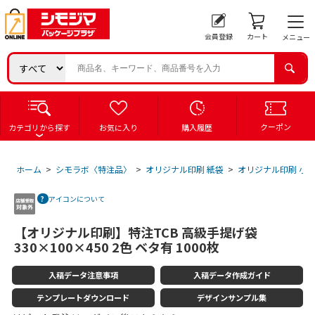
会員登録
カート
メニュー
クーポン
カテゴリから探す
お気に入り
購入履歴
ホーム
>
シモラボ〈特注品〉
>
オリジナル印刷 紙袋
>
オリジナル印刷 小
アイコンについて
【オリジナル印刷】特注TCB 高級手提げ袋
330×100×450 2色 ベタ有 1000枚
入稿データ注意事項
入稿データ作成ガイド
テンプレートダウンロード
デザインサンプル集