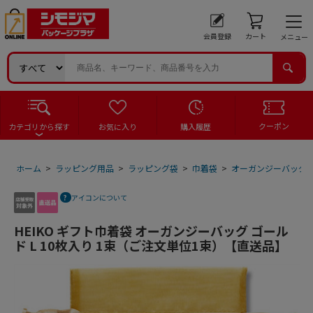
会員登録
カート
メニュー
クーポン
カテゴリから探す
お気に入り
購入履歴
ホーム
>
ラッピング用品
>
ラッピング袋
>
巾着袋
>
オーガンジーバッグ
アイコンについて
HEIKO ギフト巾着袋 オーガンジーバッグ ゴール
ド L 10枚入り 1束（ご注文単位1束）【直送品】