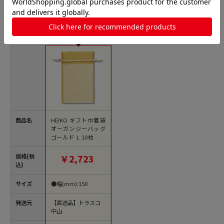
オーガンジーバッグの人気商品との比較
商品名
HEIKO ギフト巾着袋
オーガンジーバッグ
ゴールド L 10枚入り
1束（ご注文単位1
束）【直送品】
価格(税
￥2,723
込)
サイズ
●幅(mm):150
発送元
【直送品】トラスコ
中山