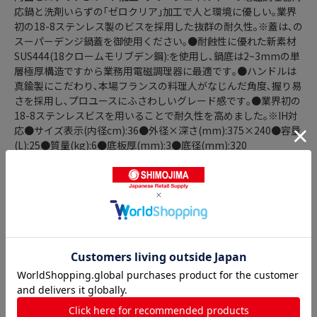
応鍋と洗剤いらずの｢ゼロクリア｣加工で人と環境に優しい｡業界
初の18-8ステンレス製のビスを採用した抜群の耐久性｡※蓋は､
の
スーパーデンジ鍋蓋を御使用ください｡●耐蝕性に優れた新素材
SUS444(18クロームモリブデン鋼):を使用し､鍋底は2~3mmの単
層極厚構造ですから業務用電磁調理器に最適です｡●ハンドルは
真鍮製にこだわり､本場フランスの料理人がなじんだ角度､握り易
さを採用し､プロユースにふさわしいグレード感です｡●業界初の
18-8ステンレスビスを用いることで耐久性を高めました｡※IH対
応●サイズ表示(内径cm):36●外径×深さ(mm):375×240●容量
(L):25●質量(kg):6●底板厚(mm):3●底径(mm):320
商品詳細
半寸胴鍋の人気商品との比較