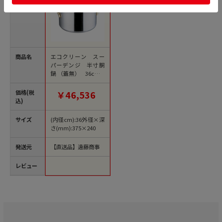
商品名
エコクリーン スー
パーデンジ 半寸胴
鍋 （蓋無） 36cm 1
箱（ご注文単位1箱）
【直送品】
価格(税
￥46,536
込)
サイズ
(内径cm):36外径×深
さ(mm):375×240
発送元
【直送品】遠藤商事
レビュー