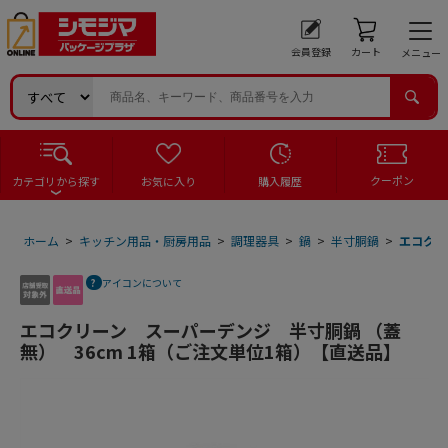
会員登録
カート
メニュー
クーポン
カテゴリから探す
お気に入り
購入履歴
ホーム
>
キッチン用品・厨房用品
>
調理器具
>
鍋
>
半寸胴鍋
>
エコクリ
アイコンについて
エコクリーン スーパーデンジ 半寸胴鍋 （蓋
無） 36cm 1箱（ご注文単位1箱）【直送品】