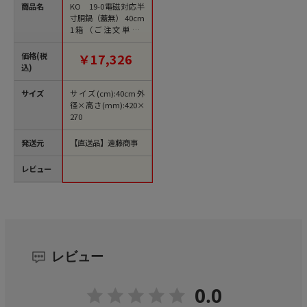
商品名
KO 19-0電磁対応半
寸胴鍋（蓋無） 40cm
1箱（ご注文単位1
箱）【直送品】
価格(税
￥17,326
込)
サイズ
サイズ(cm):40cm外
径×高さ(mm):420×
270
発送元
【直送品】遠藤商事
レビュー
レビュー
0.0