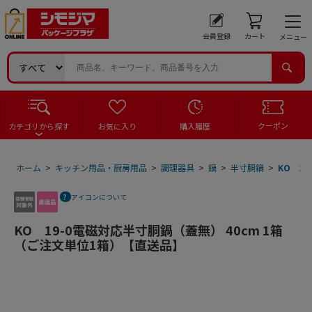
会員登録
カート
メニュー
クーポン
カテゴリから探す
お気に入り
購入履歴
ホーム
>
キッチン用品・厨房用品
>
調理器具
>
鍋
>
半寸胴鍋
>
KO 1
アイコンについて
KO 19-0電磁対応半寸胴鍋（蓋無） 40cm 1箱
（ご注文単位1箱）【直送品】