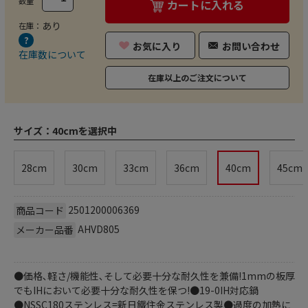
数量
カートに入れる
あり
在庫：
お気に入り
お問い合わせ
在庫数について
在庫以上のご注文について
サイズ：
40cmを選択中
28cm
30cm
33cm
36cm
40cm
45cm
2501200006369
商品コード
AHVD805
メーカー品番
●価格､軽さ/機能性､そして必要十分な耐久性を兼備!1mmの板厚
でもIHにおいて必要十分な耐久性を保つ!●19-0IH対応鍋
●NSSC180ステンレス=新日鐵住金ステンレス製●過度の加熱に