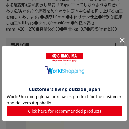
よる底変形(底が膨張し熱変形で鍋が回ってしまうような場合が
あり危険です｡):や膨張を防ぐために底の中心部を押し上げる加工
を施してあります｡●板厚1.0mm●本体サテン仕上●特別な底押
し加工※IH対応●サイズ(cm):40cm●外径×高さ
(mm):420×270●容量(cc):33●重量(kg):3.7●底径(mm):380
商品詳細
半寸胴鍋の人気商品との比較