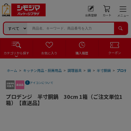
会員登録
カート
メニュー
クーポン
カテゴリから探す
お気に入り
購入履歴
ホーム
>
キッチン用品・厨房用品
>
調理器具
>
鍋
>
半寸胴鍋
>
プロデン
アイコンについて
プロデンジ 半寸胴鍋 30cm 1箱（ご注文単位1
箱）【直送品】