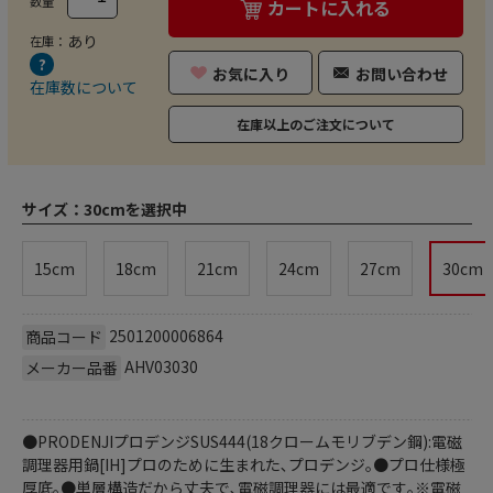
数量
カートに入れる
あり
在庫：
お気に入り
お問い合わせ
在庫数について
在庫以上のご注文について
サイズ：
30cmを選択中
15cm
18cm
21cm
24cm
27cm
30cm
2501200006864
商品コード
AHV03030
メーカー品番
●PRODENJIプロデンジSUS444(18クロームモリブデン鋼):電磁
調理器用鍋[IH]プロのために生まれた､プロデンジ｡●プロ仕様極
厚底｡●単層構造だから丈夫で､電磁調理器には最適です｡※電磁