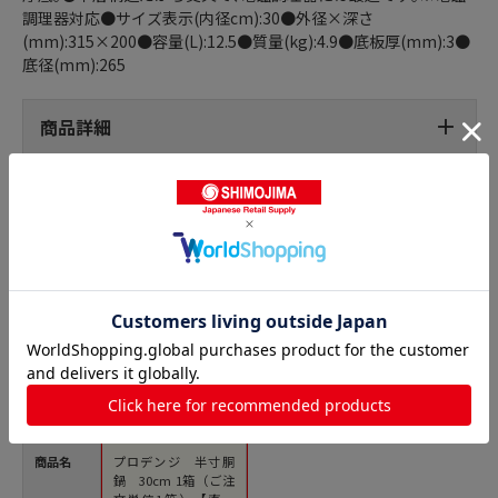
調理器対応●サイズ表示(内径cm):30●外径×深さ
(mm):315×200●容量(L):12.5●質量(kg):4.9●底板厚(mm):3●
底径(mm):265
商品詳細
半寸胴鍋の人気商品との比較
商品名
プロデンジ 半寸胴
鍋 30cm 1箱（ご注