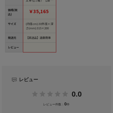
文単位1箱）【直送
品】
価格(税
￥35,165
込)
サイズ
(内径cm):30外径×深
さ(mm):315×200
発送元
【直送品】遠藤商事
レビュー
レビュー
0.0
0
レビュー件数：
件