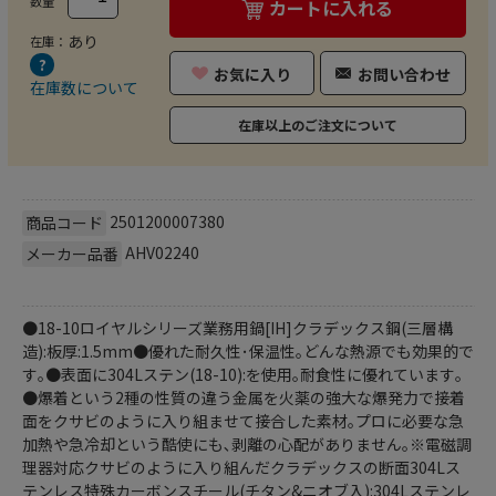
数量
カートに入れる
あり
在庫：
お気に入り
お問い合わせ
在庫数について
在庫以上のご注文について
2501200007380
商品コード
AHV02240
メーカー品番
●18-10ロイヤルシリーズ業務用鍋[IH]クラデックス鋼(三層構
造):板厚:1.5mm●優れた耐久性･保温性｡どんな熱源でも効果的で
す｡●表面に304Lステン(18-10):を使用｡耐食性に優れています｡
●爆着という2種の性質の違う金属を火薬の強大な爆発力で接着
面をクサビのように入り組ませて接合した素材｡プロに必要な急
加熱や急冷却という酷使にも､剥離の心配がありません｡※電磁調
理器対応クサビのように入り組んだクラデックスの断面304Lス
テンレス特殊カーボンスチール(チタン&ニオブ入):304Lステンレ