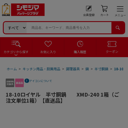
会員登録
カート
メニュー
クーポン
カテゴリから探す
お気に入り
購入履歴
ホーム
>
キッチン用品・厨房用品
>
調理器具
>
鍋
>
半寸胴鍋
>
18-1
アイコンについて
18-10ロイヤル 半寸胴鍋 XMD-240 1箱（ご
注文単位1箱）【直送品】