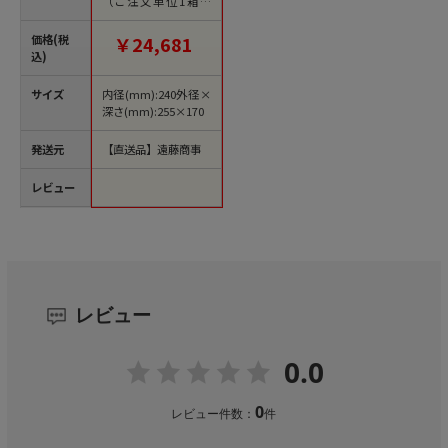
（ご注文単位1箱）
【直送品】
価格(税
￥24,681
込)
サイズ
内径(mm):240外径×
深さ(mm):255×170
発送元
【直送品】遠藤商事
レビュー
レビュー
0.0
0
レビュー件数：
件