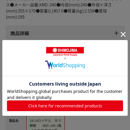
ス●メーカー品番:XMD-240●内径(mm):240●外径×深さ
(mm):255×170●容量(L):約7.0●質量(kg):2.158●底径
(mm):195
商品詳細
半寸胴鍋の人気商品との比較
商品名
18-10ロイヤル 半寸
胴鍋 XMD-240 1箱