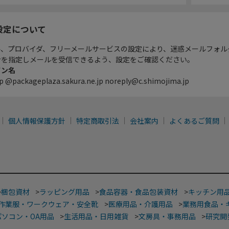
設定について
ル、プロバイダ、フリーメールサービスの設定により、迷惑メールフォル
ンを指定しメールを受信できるよう、設定をご確認ください。
イン名
p @packageplaza.sakura.ne.jp noreply@c.shimojima.jp
個人情報保護方針
特定商取引法
会社案内
よくあるご質問
>
梱包資材
>
ラッピング用品
>
食品容器・食品包装資材
>
キッチン用
作業服・ワークウェア・安全靴
>
医療用品・介護用品
>
業務用食品・
パソコン・OA用品
>
生活用品・日用雑貨
>
文房具・事務用品
>
研究開