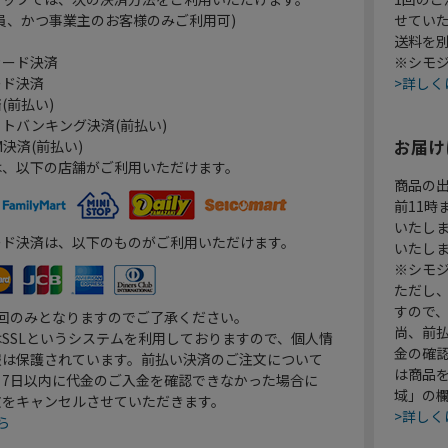
員、かつ事業主のお客様のみご利用可)
せてい
送料を
カード決済
※シモジ
ード決済
>詳しく
(前払い)
トバンキング決済(前払い)
お届け
決済(前払い)
は、以下の店舗がご利用いただけます。
商品の
前11
いたし
ード決済は、以下のものがご利用いただけます。
いたし
※シモジ
ただし
すので
1回のみとなりますのでご了承ください。
尚、前
SSLというシステムを利用しておりますので、個人情
金の確
報は保護されています。前払い決済のご注文について
は商品
り7日以内に代金のご入金を確認できなかった場合に
域」の
文をキャンセルさせていただきます。
>詳しく
ら