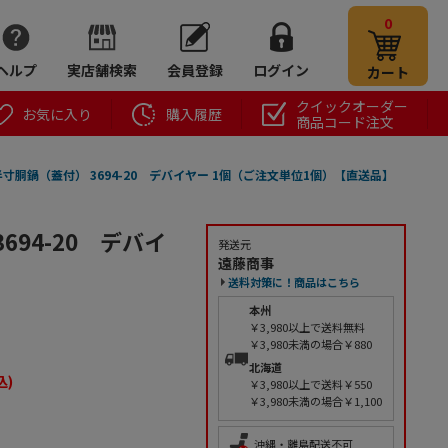
0
ヘルプ
実店舗検索
会員登録
ログイン
カート
クイックオーダー
お気に入り
購入履歴
商品コード注文
半寸胴鍋（蓋付） 3694-20 デバイヤー 1個（ご注文単位1個）【直送品】
694-20 デバイ
発送元
遠藤商事
送料対策に！商品はこちら
本州
￥3,980以上で送料無料
￥3,980未満の場合￥880
北海道
込)
￥3,980以上で送料￥550
￥3,980未満の場合￥1,100
沖縄・離島配送不可