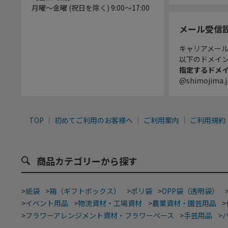
月曜～金曜 (祝日を除く) 9:00～17:00
メール受信
キャリアメー
以下のドメイ
指定するドメ
@shimojima.j
TOP
初めてご利用のお客様へ
ご利用案内
ご利用規約
商品カテゴリーから探す
>
紙袋
>
箱（ギフトボックス）
>
ポリ袋
>
OPP袋（透明袋）
>
イベント用品
>
物流資材・工場資材
>
農業資材・園芸用品
>
>
フラワーアレンジメント資材・フラワーベース
>
手芸用品
>