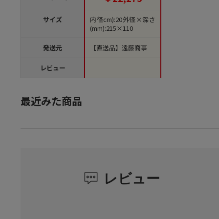
サイズ
内径cm):20外径×深さ
(mm):215×110
発送元
【直送品】遠藤商事
レビュー
最近みた商品
レビュー