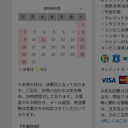
・売掛決済(会
・代金引換
・クレジット
・シモジマカ
・コンビニ決済
・インターネッ
・ペイジーATM
コンビニ決済
クレジットカ
＊赤色の日は、休業日となっておりま
す。ご注文、お問い合わせは年中無
お支払回数は
休、24時間受付しております。 お電
なお、弊社では
話でのお問合せ、メール返信、発送業
報に関わる情
務は営業日のみ対応させていただいて
は、注文日よ
おります。
は、そのご注
>詳しくはこち
【営業時間】