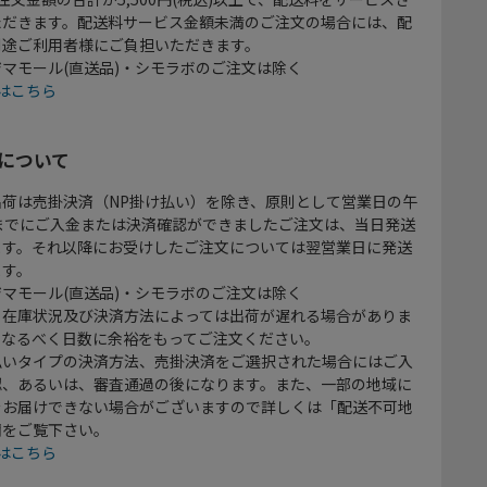
ただきます。配送料サービス金額未満のご注文の場合には、配
別途ご利用者様にご負担いただきます。
マモール(直送品)・シモラボのご注文は除く
はこちら
について
出荷は売掛決済（NP掛け払い）を除き、原則として営業日の午
時までにご入金または決済確認ができましたご注文は、当日発送
ます。それ以降にお受けしたご注文については翌営業日に発送
ます。
マモール(直送品)・シモラボのご注文は除く
、在庫状況及び決済方法によっては出荷が遅れる場合がありま
、なるべく日数に余裕をもってご注文ください。
払いタイプの決済方法、売掛決済をご選択された場合にはご入
認、あるいは、審査通過の後になります。また、一部の地域に
をお届けできない場合がございますので詳しくは「配送不可地
欄をご覧下さい。
はこちら