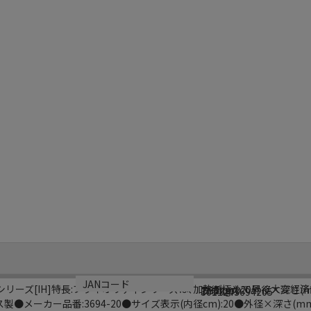
サイズ
重量
生産国
JANコード
シリーズ[IH]特長:プライオリティシリーズは､加熱が極めて早く大変経済
内径cm):20外径×深さ(mm
1.95kg
フランス
3011243694205
●メーカー品番:3694-20●サイズ表示(内径cm):20●外径×深さ(mm)