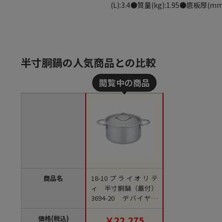
(L):3.4●質量(kg):1.95●底板厚(m
半寸胴鍋の人気商品との比較
商品名
18-10プライオリテ
ィ 半寸胴鍋（蓋付）
3694-20 デバイヤー
1個（ご注文単位1個）
【直送品】
価格(税込)
￥22,275