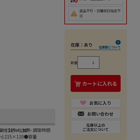
返品不可・日曜祝日指定不
可
在庫：
あり
在庫数について
数量
カートに入れる
お気に入り
お問い合わせ
在庫以上の
ご注文について
的で50%も加熱･調理時間
):215×110
:215×110●容量