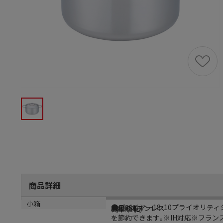
商品詳細
商品説明
メーカー品番
材質
内容量
小箱
●デバイヤー18-10プライオリティ
AHV662
18-10ステンレス
容量:3.4L
1個（1個）
を節約できます｡※IH対応※フランス製