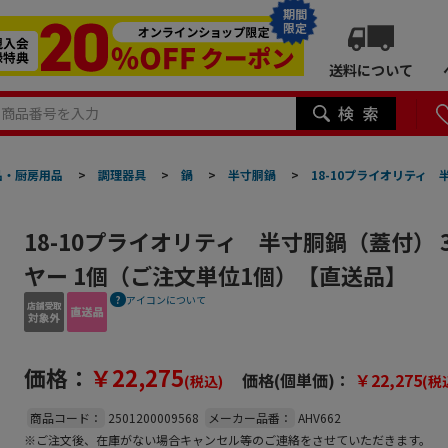
期間
限定
送料について
品・厨房用品
>
調理器具
>
鍋
>
半寸胴鍋
>
18-10プライオリティ 
18-10プライオリティ 半寸胴鍋（蓋付） 3
ヤー 1個（ご注文単位1個）【直送品】
アイコンについて
価格：
￥22,275
価格(個単価)：
￥22,275
(税込)
(税
商品コード：
2501200009568
メーカー品番：
AHV662
※ご注文後、在庫がない場合キャンセル等のご連絡をさせていただきます。