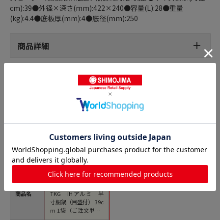
cm):39●外径×深さ(mm):422×240●容量(L):28●重量
(kg):4.4●底板厚(mm):4●底径(mm):250
商品詳細
半寸胴鍋の人気商品との比較
商品名
TKG IHアルミ 半
寸胴鍋（目盛付） 39c
m 1袋（ご注文単位1
袋）【直送品】