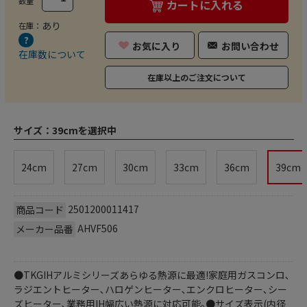
数量
カートに入れる
あり
在庫：
お気に入り
お問い合わせ
在庫数について
在庫以上のご注文について
サイズ：
39cmを選択中
24cm
27cm
30cm
33cm
36cm
39cm
2501200011417
商品コード
AHVF506
メーカー品番
●TKGIHアルミシリーズあらゆる熱源に最適!家庭用ガスコンロ､
ラジエントヒーター､ハロゲンヒーター､エンクロヒーター､シー
ズヒーター､業務用IH幅広い熱源に対応可能｡●サイズ表示(内径