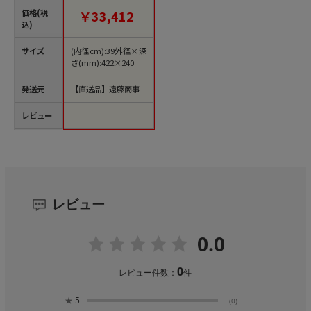
価格(税
￥33,412
込)
サイズ
(内径cm):39外径×深
さ(mm):422×240
発送元
【直送品】遠藤商事
レビュー
レビュー
0.0
0
レビュー件数：
件
★
5
(0)