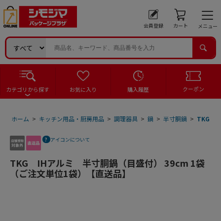
会員登録
カート
メニュー
クーポン
カテゴリから探す
お気に入り
購入履歴
ホーム
>
キッチン用品・厨房用品
>
調理器具
>
鍋
>
半寸胴鍋
>
TKG 
アイコンについて
TKG IHアルミ 半寸胴鍋（目盛付） 39cm 1袋
（ご注文単位1袋）【直送品】