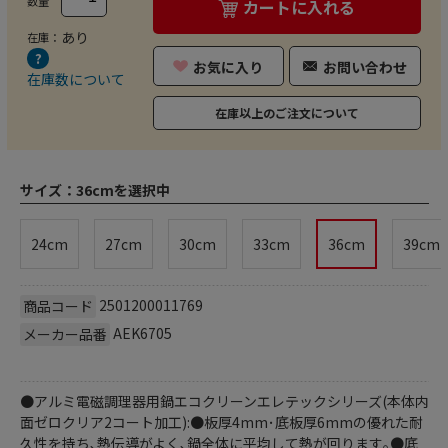
数量
カートに入れる
あり
在庫：
お気に入り
お問い合わせ
在庫数について
在庫以上のご注文について
サイズ：
36cmを選択中
24cm
27cm
30cm
33cm
36cm
39cm
2501200011769
商品コード
AEK6705
メーカー品番
●アルミ電磁調理器用鍋エコクリーンエレテックシリーズ(本体内
面ゼロクリア2コート加工):●板厚4mm･底板厚6mmの優れた耐
久性を持ち､熱伝導がよく､鍋全体に平均して熱が回ります｡●底