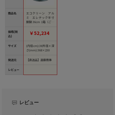
商品名
エコクリーン アル
ミ エレテック半寸
胴鍋 36cm 1箱（ご注
文単位1箱）【直送
品】
価格(税
￥52,234
込)
サイズ
(内径cm):36外径×深
さ(mm):368×230
発送元
【直送品】遠藤商事
レビュー
レビュー