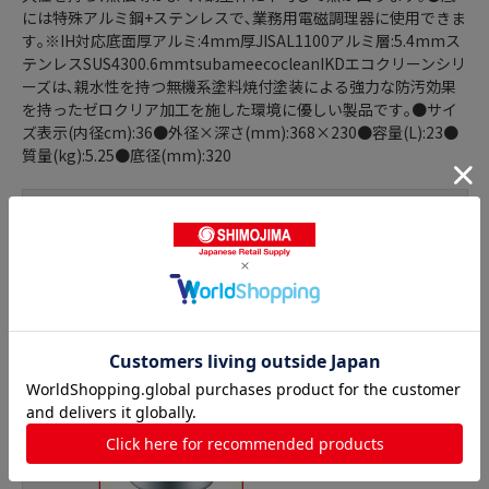
には特殊アルミ鋼+ステンレスで､業務用電磁調理器に使用できま
す｡※IH対応底面厚アルミ:4mm厚JISAL1100アルミ層:5.4mmス
テンレスSUS4300.6mmtsubameecocleanIKDエコクリーンシリ
ーズは､親水性を持つ無機系塗料焼付塗装による強力な防汚効果
を持ったゼロクリア加工を施した環境に優しい製品です｡●サイ
ズ表示(内径cm):36●外径×深さ(mm):368×230●容量(L):23●
質量(kg):5.25●底径(mm):320
商品詳細
半寸胴鍋の人気商品との比較