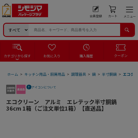
会員登録
カート
メニュー
クーポン
カテゴリから探す
お気に入り
購入履歴
ホーム
>
キッチン用品・厨房用品
>
調理器具
>
鍋
>
半寸胴鍋
>
エコクリ
アイコンについて
エコクリーン アルミ エレテック半寸胴鍋
36cm 1箱（ご注文単位1箱）【直送品】