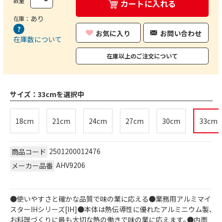
数量
カートに入れる
あり
在庫：
お気に入り
お問い合わせ
在庫数について
在庫以上のご注文について
サイズ：
33cmを選択中
18cm
21cm
24cm
27cm
30cm
33cm
2501200012476
商品コード
AHV9206
メーカー品番
●使いやすさと確かな品質で味の業に応える●業務用アルミマイ
スターIHシリーズ[IH]●本体は熱伝導性に優れたアルミニウム製､
お料理づくりに最も大切な熱の働きで味の業に応えます｡●内面