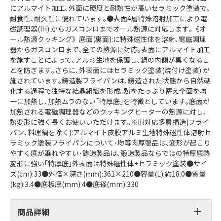
にアルマイト加工､外面に硬度と耐熱性が高いセラミック塗装で､
耐食性､耐久性に優れています｡●表面4層特殊溶射加工により電
磁調理器(IH):からガスコンロまでオール熱源に対応します｡《オ
ール熱源クッキング》底面(裏面):に特殊磁性体を溶射､電磁調理
器からガスコンロまで､全ての熱源に対応｡表面にアルマイト加工
を施すことによって､アルミ生地を保護し､鍋の内側が黒くなるこ
とを防ぎます｡さらに､外表面にはセラミック塗装(焼付け塗装):が
施されています｡鋳造製フライパンは､鋳造された状態から自然硬
化する過程で独特な結晶組織を形成｡熱をたっぷり蓄え全面を均
一に加熱し､加熱ムラのない｢特厚底｣を特徴としています｡底面が
加熱される電磁調理器などのクッキングヒーターの熱源に対し､
熱変形に強く長くお使いいただけます｡※IH対応多層構造(フライ
パン､料理鍋を除く):アルマイト皮膜アルミ生地特殊磁性体溶射セ
ラミック塗装フライパンについて･均等肉厚製品は､変形が起こり
やすく底が垂れやすい･鋳造製品は､鍛造製品ならではの特厚底熱
変形に強い｢特厚底｣外表面は特殊磁性体+セラミック塗装●サイ
ズ(cm):33●外径×深さ(mm):361×210●容量(L):約18.0●質量
(kg):3.4●底板厚(mm):4●底径(mm):330
商品詳細