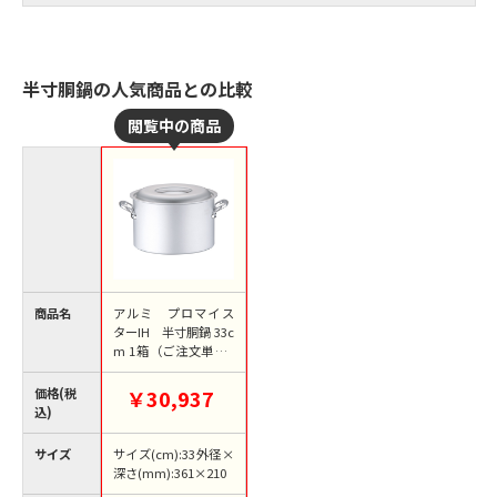
半寸胴鍋の人気商品との比較
商品名
アルミ プロマイス
ターIH 半寸胴鍋 33c
m 1箱（ご注文単位1
箱）【直送品】
価格(税
￥30,937
込)
サイズ
サイズ(cm):33外径×
深さ(mm):361×210