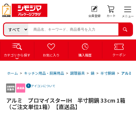
会員登録
カート
メニュー
クーポン
カテゴリから探す
お気に入り
購入履歴
ホーム
>
キッチン用品・厨房用品
>
調理器具
>
鍋
>
半寸胴鍋
>
アルミ 
アイコンについて
アルミ プロマイスターIH 半寸胴鍋 33cm 1箱
（ご注文単位1箱）【直送品】