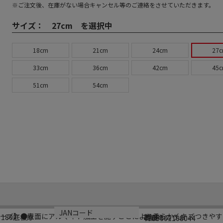
※ご注文後、在庫がない場合キャンセル等のご連絡をさせていただきます。
サイズ：
27cm を選択中
18cm
21cm
24cm
27
33cm
36cm
42cm
45
51cm
54cm
規格
材質
生産国
JANコード
リーズ】●表面にアルマイト加工を施すことにより柔らかくキズつきや
27cm
×180底板厚
アルミニウム
韓国
4905001108044