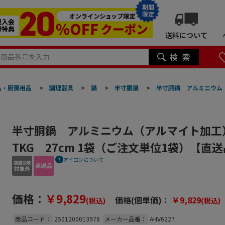
期間
限定
送料について
品・厨房用品
>
調理器具
>
鍋
>
半寸胴鍋
>
半寸胴鍋 アルミニウム（
半寸胴鍋 アルミニウム（アルマイト加工
TKG 27cm 1袋（ご注文単位1袋）【直
アイコンについて
価格：
￥9,829
価格(個単価)：
￥9,829
(税込)
(税込)
商品コード：
2501200013978
メーカー品番：
AHV6227