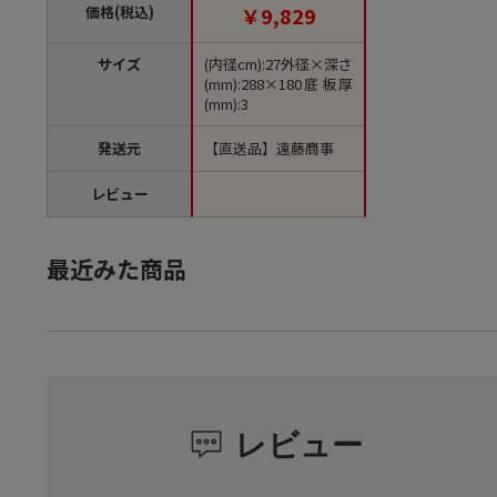
【直送品】
価格(税込)
￥9,829
サイズ
(内径cm):27外径×深さ
(mm):288×180底板厚
(mm):3
発送元
【直送品】遠藤商事
レビュー
最近みた商品
レビュー