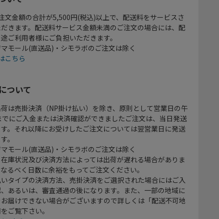
注文金額の合計が5,500円(税込)以上で、配送料をサービスさ
ただきます。配送料サービス金額未満のご注文の場合には、配
別途ご利用者様にご負担いただきます。
マモール(直送品)・シモラボのご注文は除く
はこちら
について
出荷は売掛決済（NP掛け払い）を除き、原則として営業日の午
時までにご入金または決済確認ができましたご注文は、当日発送
ます。それ以降にお受けしたご注文については翌営業日に発送
ます。
マモール(直送品)・シモラボのご注文は除く
、在庫状況及び決済方法によっては出荷が遅れる場合がありま
、なるべく日数に余裕をもってご注文ください。
払いタイプの決済方法、売掛決済をご選択された場合にはご入
認、あるいは、審査通過の後になります。また、一部の地域に
をお届けできない場合がございますので詳しくは「配送不可地
欄をご覧下さい。