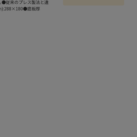
｡●従来のプレス製法と違
288×180●底板厚