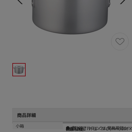
商品詳細
商品説明
メーカー品番
サイズ
内容量
小箱
●【TKGアルミニウム業務用鍋シ
AHV6227
(内径cm):27外径×深さ(mm):288
容量:10.1L
1個（1個）