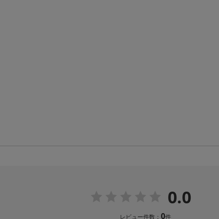
0.0
0
レビュー件数：
件