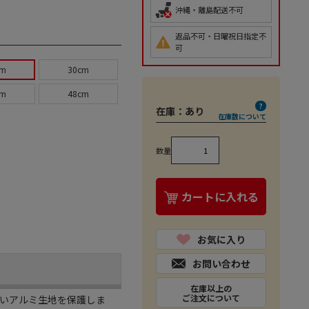
沖縄・離島配送不可
返品不可・日曜祝日指定不
可
cm
30cm
cm
48cm
在庫：
あり
在庫数について
数量
カートに入れる
お気に入り
お問い合わせ
在庫以上の
ご注文について
すいアルミ生地を保護しま