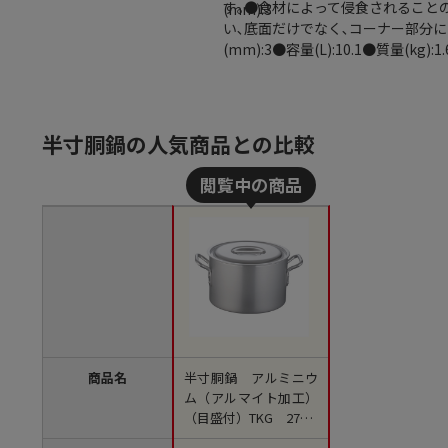
す｡●食材によって侵食されること
(mm):3
い､底面だけでなく､コーナー部分にも
(mm):3●容量(L):10.1●質量(kg):1.
半寸胴鍋の人気商品との比較
商品名
半寸胴鍋 アルミニウ
ム（アルマイト加工）
（目盛付）TKG 27cm
1袋（ご注文単位1袋）