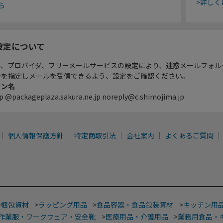
>詳しく
ら
設定について
ル、プロバイダ、フリーメールサービスの設定により、迷惑メールフォル
ンを指定しメールを受信できるよう、設定をご確認ください。
イン名
p @packageplaza.sakura.ne.jp noreply@c.shimojima.jp
個人情報保護方針
特定商取引法
会社案内
よくあるご質問
>
梱包資材
>
ラッピング用品
>
食品容器・食品包装資材
>
キッチン用
作業服・ワークウェア・安全靴
>
医療用品・介護用品
>
業務用食品・