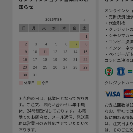
知らせ
オンラインシ
・売掛決済(会
・代金引換
・クレジット
・シモジマカ
・コンビニ決済
・インターネッ
・ペイジーATM
コンビニ決済
クレジットカ
＊赤色の日は、休業日となっておりま
す。ご注文、お問い合わせは年中無
お支払回数は
休、24時間受付しております。 お電
なお、弊社では
話でのお問合せ、メール返信、発送業
報に関わる情
務は営業日のみ対応させていただいて
は、注文日よ
おります。
は、そのご注