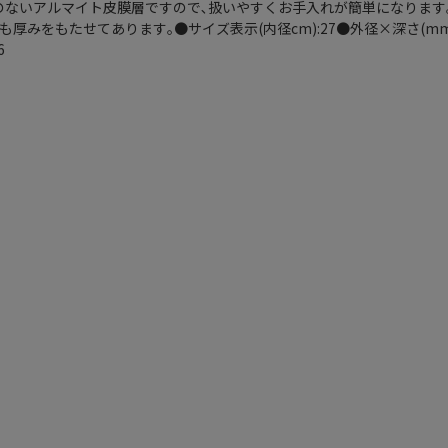
のないアルマイト皮膜層ですので､扱いやすくお手入れが簡単になります
厚みをもたせてあります｡●サイズ表示(内径cm):27●外径×深さ(mm):
6