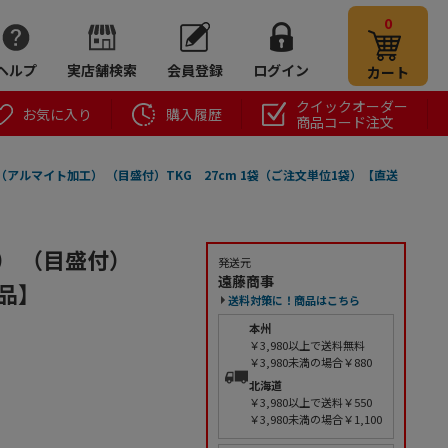
0
ヘルプ
実店舗検索
会員登録
ログイン
カート
クイックオーダー
お気に入り
購入履歴
商品コード注文
アルマイト加工） （目盛付）TKG 27cm 1袋（ご注文単位1袋）【直送
） （目盛付）
発送元
遠藤商事
送品】
送料対策に！商品はこちら
本州
￥3,980以上で送料無料
￥3,980未満の場合￥880
北海道
￥3,980以上で送料￥550
￥3,980未満の場合￥1,100