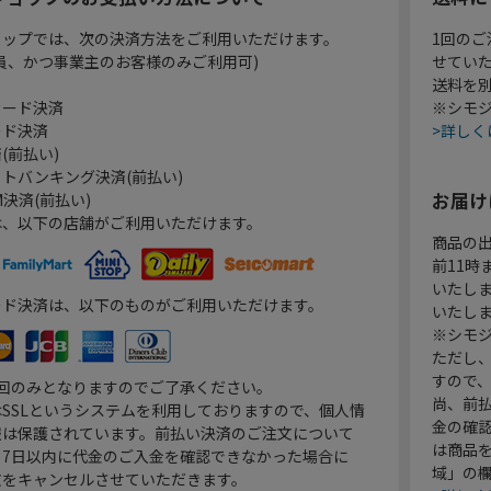
ョップでは、次の決済方法をご利用いただけます。
1回のご
員、かつ事業主のお客様のみご利用可)
せてい
送料を
カード決済
※シモジ
ード決済
>詳しく
(前払い)
トバンキング決済(前払い)
お届け
決済(前払い)
は、以下の店舗がご利用いただけます。
商品の
前11
いたし
ード決済は、以下のものがご利用いただけます。
いたし
※シモジ
ただし
すので
1回のみとなりますのでご了承ください。
尚、前
SSLというシステムを利用しておりますので、個人情
金の確
報は保護されています。前払い決済のご注文について
は商品
り7日以内に代金のご入金を確認できなかった場合に
域」の
文をキャンセルさせていただきます。