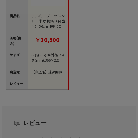
商品名
アルミ プロセレク
ト 半寸胴鍋（目盛
付） 36cm 1袋（ご注
文単位1袋）【直送
品】
価格(税
￥16,500
込)
サイズ
(内径cm):36外径×深
さ(mm):366×225
発送元
【直送品】遠藤商事
レビュー
レビュー