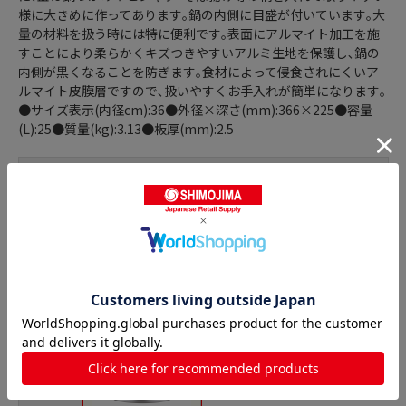
様に大きめに作ってあります｡鍋の内側に目盛が付いています｡大
量の材料を扱う時には特に便利です｡表面にアルマイト加工を施
すことにより柔らかくキズつきやすいアルミ生地を保護し､鍋の
内側が黒くなることを防ぎます｡食材によって侵食されにくいア
ルマイト皮膜層ですので､扱いやすくお手入れが簡単になります｡
●サイズ表示(内径cm):36●外径×深さ(mm):366×225●容量
(L):25●質量(kg):3.13●板厚(mm):2.5
商品詳細
半寸胴鍋の人気商品との比較