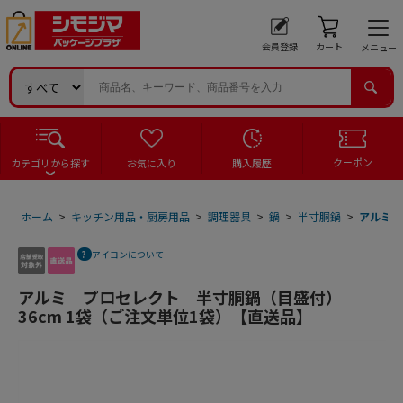
会員登録
カート
メニュー
クーポン
カテゴリから探す
お気に入り
購入履歴
ホーム
>
キッチン用品・厨房用品
>
調理器具
>
鍋
>
半寸胴鍋
>
アルミ 
アイコンについて
アルミ プロセレクト 半寸胴鍋（目盛付）
36cm 1袋（ご注文単位1袋）【直送品】