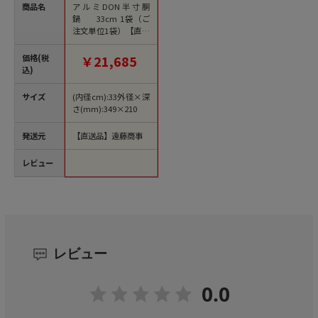
商品名
アルミDON半寸胴
鍋 33cm 1袋（ご
注文単位1袋）【直送
品】
価格(税
￥21,685
込)
サイズ
(内径cm):33外径×深
さ(mm):349×210
発送元
【直送品】遠藤商事
レビュー
レビュー
0.0