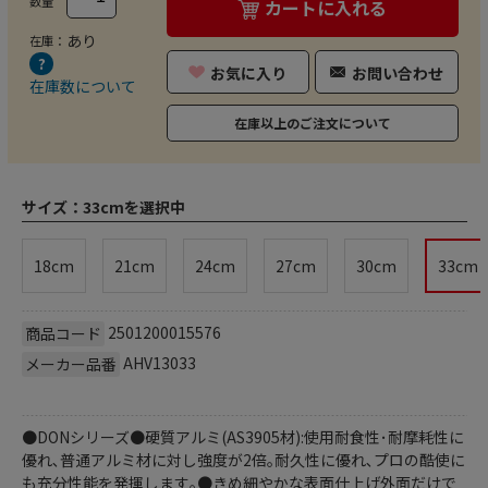
数量
カートに入れる
あり
在庫：
お気に入り
お問い合わせ
在庫数について
在庫以上のご注文について
サイズ：
33cmを選択中
18cm
21cm
24cm
27cm
30cm
33cm
2501200015576
商品コード
AHV13033
メーカー品番
●DONシリーズ●硬質アルミ(AS3905材):使用耐食性･耐摩耗性に
優れ､普通アルミ材に対し強度が2倍｡耐久性に優れ､プロの酷使に
も充分性能を発揮します｡●きめ細やかな表面仕上げ外面だけで