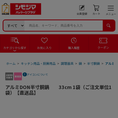
会員登録
カート
メニュー
クーポン
カテゴリから探す
お気に入り
購入履歴
ホーム
>
キッチン用品・厨房用品
>
調理器具
>
鍋
>
半寸胴鍋
>
アルミD
アイコンについて
アルミDON半寸胴鍋 33cm 1袋（ご注文単位1
袋）【直送品】