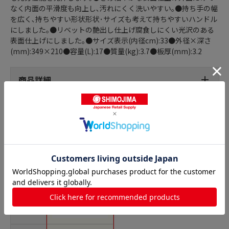
なく内面の平滑度も向上し､汚れにくく洗いやすい｡●持ち手の幅
を広く､持ちやすい形状形状･サイズも考えて持ちやすいハンドル
にしました｡●リベットの艶出し仕上げ腐食しにくい光沢のある
表面仕上げにしました｡●サイズ表示(内径cm):33●外径×深さ
(mm):349×210●容量(L):17●質量(kg):3.7●板厚(mm):3.2
商品詳細
半寸胴鍋の人気商品との比較