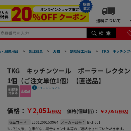
期間
限定
送料について
品・厨房用品
>
調理器具
>
刃物
>
調理細工用品
>
TKG キッチンツ
TKG キッチンツール ボーラー レクタング
1個（ご注文単位1個）【直送品】
アイコンについて
価格：
￥2,051
価格(個単価)：
￥2,051
(税込)
(税込)
商品コード：
2501200153964
メーカー品番：
BKTI601
※ご注文後、在庫がない場合キャンセル等のご連絡をさせていただきます。