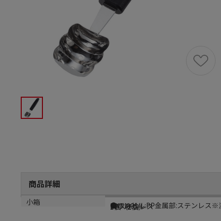
商品詳細
商品説明
メーカー品番
材質
小箱
●ハンドル:PP金属部:ステンレス※洗浄
BKTI601
PPステンレス
1個（1個）