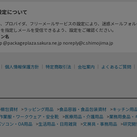
設定について
ル、プロバイダ、フリーメールサービスの設定により、迷惑メールフォル
ンを指定しメールを受信できるよう、設定をご確認ください。
イン名
p @packageplaza.sakura.ne.jp noreply@c.shimojima.jp
個人情報保護方針
特定商取引法
会社案内
よくあるご質問
>
梱包資材
>
ラッピング用品
>
食品容器・食品包装資材
>
キッチン用
作業服・ワークウェア・安全靴
>
医療用品・介護用品
>
業務用食品・
パソコン・OA用品
>
生活用品・日用雑貨
>
文房具・事務用品
>
研究開