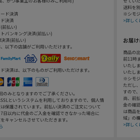
員、かつ事業主のお客様のみご利用可)
せてい
送料を
カード決済
※シモジ
ード決済
>詳しく
(前払い)
トバンキング決済(前払い)
お届け
決済(前払い)
は、以下の店舗がご利用いただけます。
商品の
前11
いたし
ード決済は、以下のものがご利用いただけます。
いたし
※シモジ
ただし
すので
1回のみとなりますのでご了承ください。
尚、前
SSLというシステムを利用しておりますので、個人情
金の確
報は保護されています。前払い決済のご注文について
は商品
り7日以内に代金のご入金を確認できなかった場合に
域」の
文をキャンセルさせていただきます。
>詳しく
ら