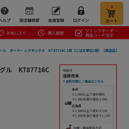
0
ヘルプ
実店舗検索
会員登録
ログイン
カート
クイックオーダー
お気に入り
購入履歴
商品コード注文
ール ボーラー レクタングル KT87716C 1個（ご注文単位1個）【直送品】
ル KT87716C
発送元
遠藤商事
送料対策に！商品はこちら
本州
￥3,980以上で送料無料
￥3,980未満の場合￥880
北海道
￥3,980以上で送料￥550
￥3,980未満の場合￥1,100
沖縄・離島配送不可