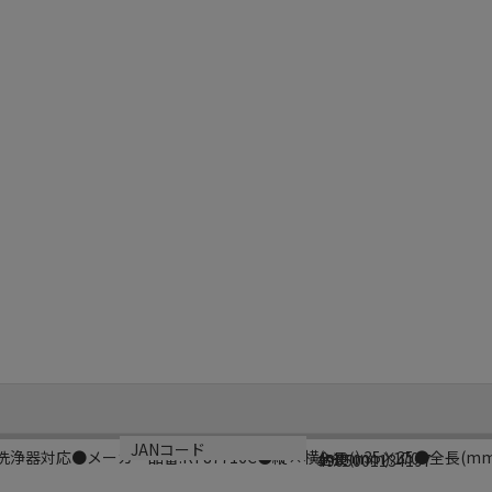
サイズ
生産国
JANコード
器対応●メーカー品番:KT87716C●縦×横(mm):35×35●全長(mm)
全長(mm):170
台湾
4905001134197