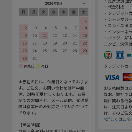
・売掛決済(会
・代金引換
・クレジット
・シモジマカ
・コンビニ決済
・インターネッ
・ペイジーATM
コンビニ決済
クレジットカ
＊赤色の日は、休業日となっておりま
す。ご注文、お問い合わせは年中無
お支払回数は
休、24時間受付しております。 お電
なお、弊社では
話でのお問合せ、メール返信、発送業
報に関わる情
務は営業日のみ対応させていただいて
は、注文日よ
おります。
は、そのご注
>詳しくはこち
【営業時間】
月曜～金曜 (祝日を除く) 9:00～17:00