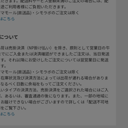
ただきます。配送料サービス金額未満のご注文の場合には、配
別途ご利用者様にご負担いただきます。
マモール(直送品)・シモラボのご注文は除く
はこちら
について
出荷は売掛決済（NP掛け払い）を除き、原則として営業日の午
時までにご入金または決済確認ができましたご注文は、当日発送
ます。それ以降にお受けしたご注文については翌営業日に発送
ます。
マモール(直送品)・シモラボのご注文は除く
、在庫状況及び決済方法によっては出荷が遅れる場合がありま
、なるべく日数に余裕をもってご注文ください。
払いタイプの決済方法、売掛決済をご選択された場合にはご入
認、あるいは、審査通過の後になります。また、一部の地域に
をお届けできない場合がございますので詳しくは「配送不可地
欄をご覧下さい。
はこちら