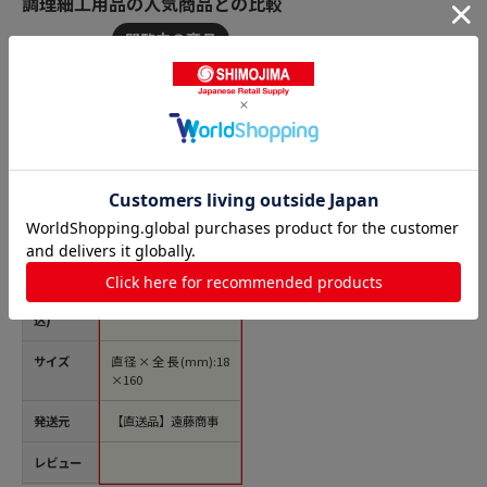
調理細工用品の人気商品との比較
商品名
SA18-8本職用イモク
リ 6分 1袋（ご注文単
位1袋）【直送品】
価格(税
￥1,273
込)
サイズ
直径×全長(mm):18
×160
発送元
【直送品】遠藤商事
レビュー