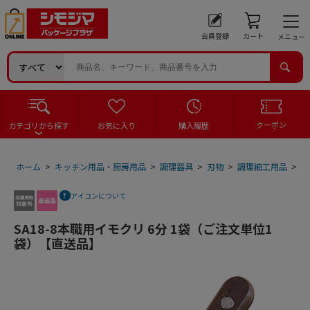
会員登録
カート
メニュー
クーポン
カテゴリから探す
お気に入り
購入履歴
ホーム
>
キッチン用品・厨房用品
>
調理器具
>
刃物
>
調理細工用品
>
S
アイコンについて
SA18-8本職用イモクリ 6分 1袋（ご注文単位1
袋）【直送品】