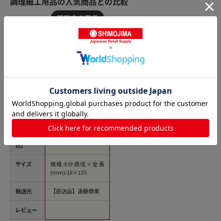
調理細工用品の人気商品との比較
商品名
SA18-8ライラック
イモクリ 6分 1袋（ご
注文単位1袋）【直送
品】
価格(税
￥749
込)
サイズ
規格:6分直径×全長
(mm):18×135
発送元
【直送品】遠藤商事
レビュー