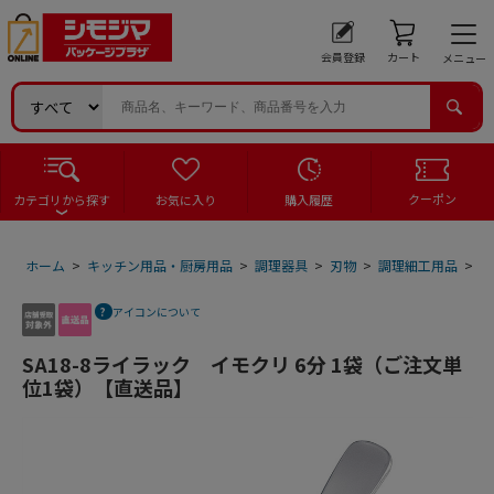
会員登録
カート
メニュー
クーポン
カテゴリから探す
お気に入り
購入履歴
ホーム
>
キッチン用品・厨房用品
>
調理器具
>
刃物
>
調理細工用品
>
S
アイコンについて
SA18-8ライラック イモクリ 6分 1袋（ご注文単
位1袋）【直送品】