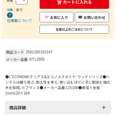
数量
カートに入れる
あり
在庫：
お気に入り
お問い合わせ
在庫数について
在庫以上のご注文について
2501200192147
商品コード
BTL2005
メーカー品番
●L'ECONOMEテリアス&エコノメスタミナ･ウッドシリーズ●ハ
ンドルは握り易さ､耐久性を考え､使い込むほどに手に馴染む強化
木を採用｡※フランス●メーカー品番:115106●直径×全長
(mm):20×164
商品詳細