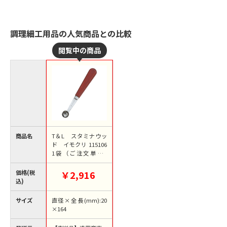
調理細工用品の人気商品との比較
商品名
T＆L スタミナウッ
ド イモクリ 115106
1袋（ご注文単位1
袋）【直送品】
価格(税
￥2,916
込)
サイズ
直径×全長(mm):20
×164