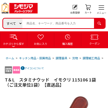
会員登録
カート
メニュー
クーポン
カテゴリから探す
お気に入り
購入履歴
ホーム
>
キッチン用品・厨房用品
>
調理器具
>
刃物
>
調理細工用品
>
T
アイコンについて
T＆L スタミナウッド イモクリ 115106 1袋
（ご注文単位1袋）【直送品】