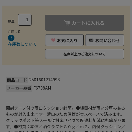
数量
カートに入れる
0
在庫：
お気に入り
お問い合わせ
在庫数について
在庫以上のご注文について
2501601214998
商品コード
F6738AM
メーカー品番
開封テープ付の薄口クッション封筒。●緩衝材が薄い分厚みある
ものが封入出来ます。薄口のため保管が省スペースで済みます。
クリックポスト等メール便対応サイズで配送料削減にも繋がりま
す。●材質：本体／晒クラフト８０ｇ／ｍ２、内側クッション／