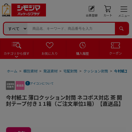
会員登録
カート
メニュー
クーポン
カテゴリから探す
お気に入り
購入履歴
ホーム
>
梱包資材
>
発送資材
>
宅配封筒
>
クッション封筒
>
今村紙工 
アイコンについて
今村紙工 薄口クッション封筒 ネコポス対応 茶 開
封テープ付き 1 1箱（ご注文単位1箱）【直送品】