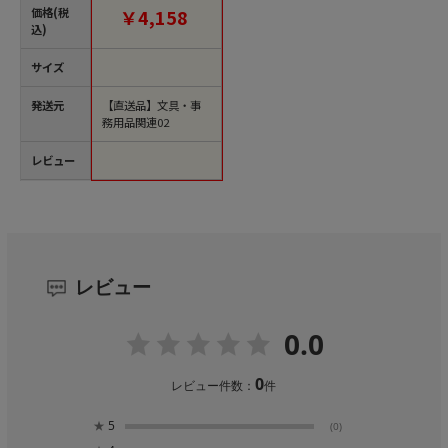
箱）【直送品】
価格(税
￥4,158
込)
サイズ
発送元
【直送品】文具・事
務用品関連02
レビュー
レビュー
0.0
0
レビュー件数：
件
★
5
(0)