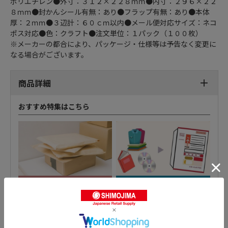
ポリエチレン●外寸：３１２×２２８ｍｍ●内寸：２９６×２２
８ｍｍ●封かんシール有無：あり●フラップ有無：あり●本体
厚：２ｍｍ●３辺計：６０ｃｍ以内●メール便対応サイズ：ネコ
ポス対応●色：クラフト●注文単位：１パック（１００枚）
※メーカーの都合により、パッケージ・仕様等は予告なく変更に
なる場合がございます。
商品詳細
おすすめ特集はこちら