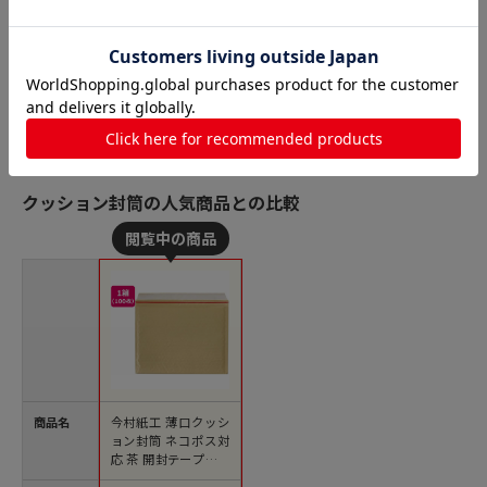
クッション封筒の人気商品との比較
商品名
今村紙工 薄口クッシ
ョン封筒 ネコポス対
応 茶 開封テープ付き
1 1箱（ご注文単位1