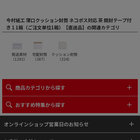
今村紙工 薄口クッション封筒 ネコポス対応 茶 開封テープ付
き 1 1箱（ご注文単位1箱）【直送品】の関連カテゴリ
発送資材
宅配封筒
クッション封筒
（
1292
）
（
387
）
（
324
）
商品カテゴリから探す
おすすめ特集から探す
オンラインショップ営業日のお知らせ