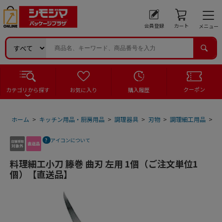
会員登録
カート
メニュー
クーポン
カテゴリから探す
お気に入り
購入履歴
ホーム
>
キッチン用品・厨房用品
>
調理器具
>
刃物
>
調理細工用品
>
料
アイコンについて
料理細工小刀 籐巻 曲刃 左用 1個（ご注文単位1
個）【直送品】