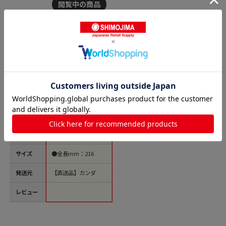
商品名
料理細工小刀 籐巻 曲
刃 左用 1個（ご注文
単位1個）【直送品】
価格(税
￥4,420
込)
サイズ
●全長mm：216
発送元
【直送品】カンダ
レビュー