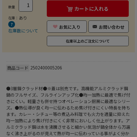
数量
カートに入れる
あり
在庫：
お気に入り
お問い合わせ
在庫数について
在庫以上のご注文について
2502400005206
商品コード
●3層鋼クラッド材●※蓋は別売です。高機能アルミクラッド鋼
鍋のフルサイズ、フルラインアップ化●均一加熱に最適で焦げ付
きにくい。軽量さも併せ持つオペレーション厨房に最適なシリー
ズ。●熱伝導が良く均一に伝わるため焦げ付きにくい特長を持ち
ます。カレー・シチュー等の煮込み料理でも火力を適量に抑えた
均一加熱により焦げ付きにくく非常においしく仕上がります。ア
ルミクラッド鋼は水を沸騰させると細かい気泡が鍋全体から万遍
なく沸き上がるのが見えて熱が均一に伝わっている事がよく分か