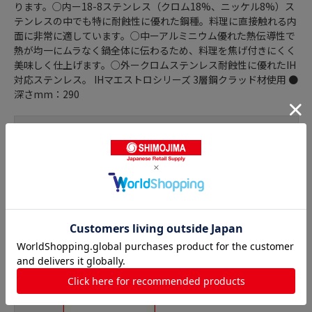
ります。○内ー18-8ステンレス（クロム18%、ニッケル8%）ス
テンレスの中でも特に耐蝕性に優れた鋼種。料理に直接触れる内
面に非常に適しています。○中ーアルミニウム優れた熱伝導性で
熱が均一にムラなく鍋全体に伝わるため、料理を焦げ付きにくく
美味しく仕上げます。○外ークロムステンレス耐蝕性に優れたIH
対応ステンレス。 IHマエストロシリーズ 3層鋼クラッド材使用 ●
深さmm：290
商品詳細
半寸胴鍋の人気商品との比較