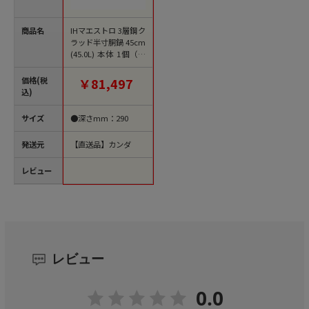
商品名
IHマエストロ 3層鋼ク
ラッド半寸胴鍋 45cm
(45.0L) 本体 1個（ご
注文単位1個）【直送
品】
価格(税
￥81,497
込)
サイズ
●深さmm：290
発送元
【直送品】カンダ
レビュー
レビュー
0.0