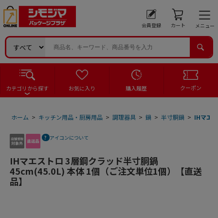
会員登録
カート
メニュー
クーポン
カテゴリから探す
お気に入り
購入履歴
ホーム
>
キッチン用品・厨房用品
>
調理器具
>
鍋
>
半寸胴鍋
>
IHマエス
アイコンについて
IHマエストロ 3層鋼クラッド半寸胴鍋
45cm(45.0L) 本体 1個（ご注文単位1個）【直送
品】