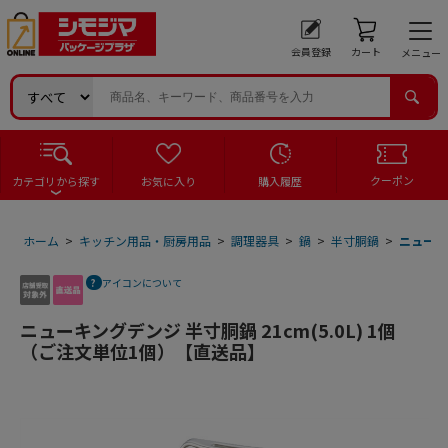
会員登録
カート
メニュー
クーポン
カテゴリから探す
お気に入り
購入履歴
ホーム
>
キッチン用品・厨房用品
>
調理器具
>
鍋
>
半寸胴鍋
>
ニューキ
アイコンについて
ニューキングデンジ 半寸胴鍋 21cm(5.0L) 1個
（ご注文単位1個）【直送品】