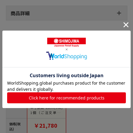
商品詳細
半寸胴鍋の人気商品との比較
商品名
ニューキングデンジ
半寸胴鍋 21cm(5.0L)
1個（ご注文単位1
個）【直送品】
価格(税
￥21,780
込)