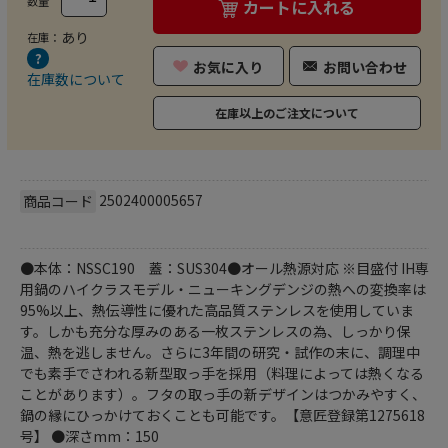
数量
カートに入れる
あり
在庫：
お気に入り
お問い合わせ
在庫数について
在庫以上のご注文について
2502400005657
商品コード
●本体：NSSC190 蓋：SUS304●オール熱源対応 ※目盛付 IH専
用鍋のハイクラスモデル・ニューキングデンジの熱への変換率は
95%以上、熱伝導性に優れた高品質ステンレスを使用していま
す。しかも充分な厚みのある一枚ステンレスの為、しっかり保
温、熱を逃しません。さらに3年間の研究・試作の末に、調理中
でも素手でさわれる新型取っ手を採用（料理によっては熱くなる
ことがあります）。フタの取っ手の新デザインはつかみやすく、
鍋の縁にひっかけておくことも可能です。【意匠登録第1275618
号】 ●深さmm：150