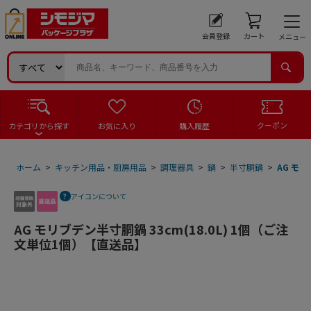
会員登録
カート
メニュー
クーポン
カテゴリから探す
お気に入り
購入履歴
ホーム
>
キッチン用品・厨房用品
>
調理器具
>
鍋
>
半寸胴鍋
>
AG モリ
アイコンについて
AG モリブデン半寸胴鍋 33cm(18.0L) 1個（ご注
文単位1個）【直送品】