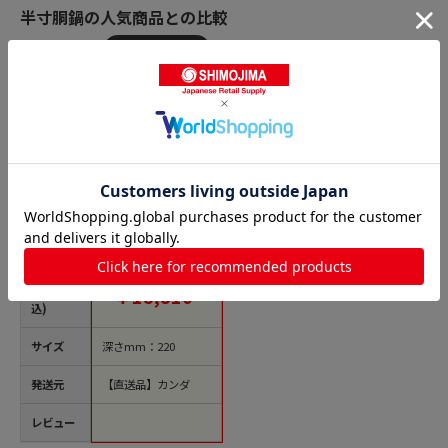
半寸胴鍋の人気商品との比較
商品名
AG モリブデン半寸胴
鍋 33cm(18.0L) 1個
（ご注文単位1個）
【直送品】
価格(税
￥18,810
込)
サイズ
深さmm：220
発送元
【直送品】カンダ
レビュー