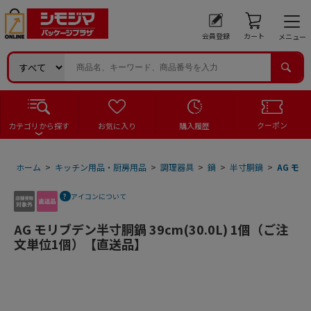
会員登録
カート
メニュー
クーポン
カテゴリから探す
お気に入り
購入履歴
ホーム
>
キッチン用品・厨房用品
>
調理器具
>
鍋
>
半寸胴鍋
>
AG モリ
アイコンについて
AG モリブデン半寸胴鍋 39cm(30.0L) 1個（ご注
文単位1個）【直送品】