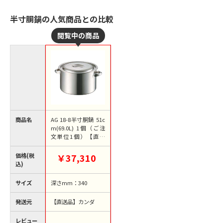
半寸胴鍋の人気商品との比較
商品名
AG 18-8半寸胴鍋 51c
m(69.0L) 1個（ご注
文単位1個）【直送
品】
価格(税
￥37,310
込)
サイズ
深さmm：340
発送元
【直送品】カンダ
レビュー