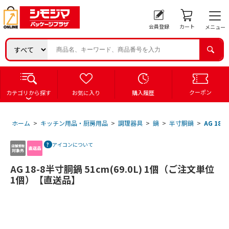
会員登録
カート
メニュー
クーポン
カテゴリから探す
お気に入り
購入履歴
ホーム
>
キッチン用品・厨房用品
>
調理器具
>
鍋
>
半寸胴鍋
>
AG 18
アイコンについて
AG 18-8半寸胴鍋 51cm(69.0L) 1個（ご注文単位
1個）【直送品】