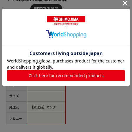
商品名
UK 18-8 プチパン 両
手半寸胴鍋(蓋無) 8c
m 1個（ご注文単位1
個）【直送品】
価格(税
￥3,253
込)
サイズ
発送元
【直送品】カンダ
レビュー