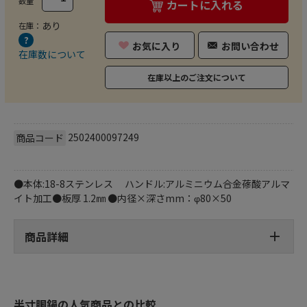
数量
カートに入れる
あり
在庫：
お気に入り
お問い合わせ
在庫数について
在庫以上のご注文について
2502400097249
商品コード
●本体:18-8ステンレス ハンドル:アルミニウム合金蓚酸アルマ
イト加工●板厚 1.2㎜ ●内径×深さmm：φ80×50
商品詳細
半寸胴鍋の人気商品との比較