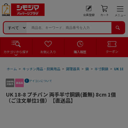
会員登録
カート
メニュー
クーポン
カテゴリから探す
お気に入り
購入履歴
ホーム
>
キッチン用品・厨房用品
>
調理器具
>
鍋
>
半寸胴鍋
>
UK 18
アイコンについて
UK 18-8 プチパン 両手半寸胴鍋(蓋無) 8cm 1個
（ご注文単位1個）【直送品】