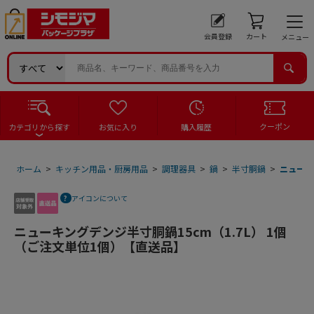
会員登録
カート
メニュー
クーポン
カテゴリから探す
お気に入り
購入履歴
ホーム
>
キッチン用品・厨房用品
>
調理器具
>
鍋
>
半寸胴鍋
>
ニューキ
アイコンについて
ニューキングデンジ半寸胴鍋15cm（1.7L） 1個
（ご注文単位1個）【直送品】