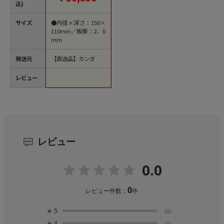
込)
サイズ
●内径×深さ：150×
110mm／板厚：2．0
mm
発送元
【直送品】カンダ
レビュー
レビュー
0.0
0
レビュー件数：
件
★
5
(0)
★
4
(0)