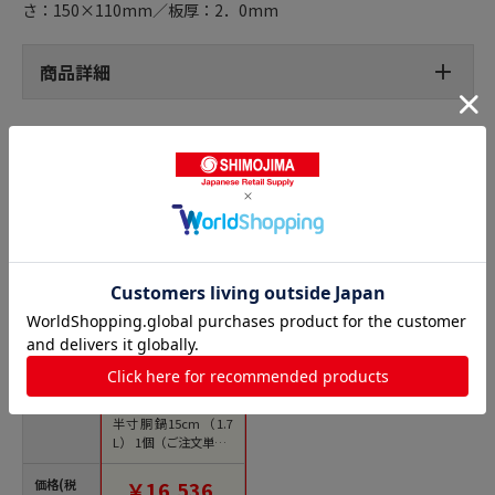
さ：150×110mm／板厚：2．0mm
商品詳細
半寸胴鍋の人気商品との比較
商品名
ニューキングデンジ
半寸胴鍋15cm（1.7
L） 1個（ご注文単位1
個）【直送品】
価格(税
￥16,536