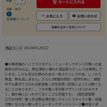
数量
カートに入れる
あり
在庫：
お気に入り
お問い合わせ
在庫数について
在庫以上のご注文について
2502400129322
商品コード
●IH専用鍋のハイクラスモデル・ニューキングデンジの熱への変
換率は95％以上、熱伝導性に優れた高品質ステンレスを使用して
います。しかも充分な厚みのある一枚ステンレスの為、しっかり
保温、熱を逃しません。さらに3年間の研究・試作の末に、調理
中でも素手でさわれる新型取っ手を採用（料理によっては熱くな
ることがあります）。フタの取っ手の新デザインはつかみやす
く、鍋の縁にひっかけておくことも可能です。（意匠登録第
1275618号）取っ手は熱伝導の低いステンレスキャスト製・目盛
付熱くならない取っ手ニューキングデンジシリーズ●内径×深