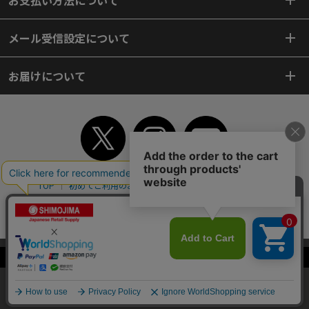
メール受信設定について
お届けについて
TOP
初めてご利用のお客様へ
ご利用案内
ご利用規約
個人情報保護方針
特定商取引法
会社案内
よくあるご質問
お問い合わせ
ピンポイントサーチ
サイトマップ
WEBカタログ
英語版TOP
当サイトはクッキー（Cookie）を使用しています。Cookieの使用に同意いた
Copyright© 2018 SHIMOJIMA Co.,Ltd. All Rights Reserved.
だける場合は「OK」をクリックしてください。
OK