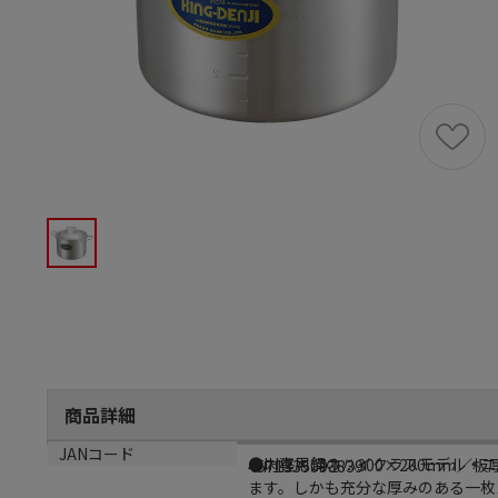
商品詳細
商品説明
サイズ
JANコード
●IH専用鍋のハイクラスモデル・
●内径×深さ：300×200mm／板
4571335093839
ます。しかも充分な厚みのある一枚