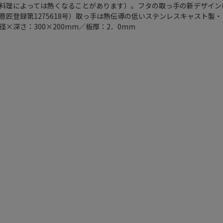
料理によっては熱くなることがあります）。フタの取っ手の新デザイン
意匠登録第1275618号）取っ手は熱伝導の低いステンレスキャスト製
×深さ：300×200mm／板厚：2．0mm