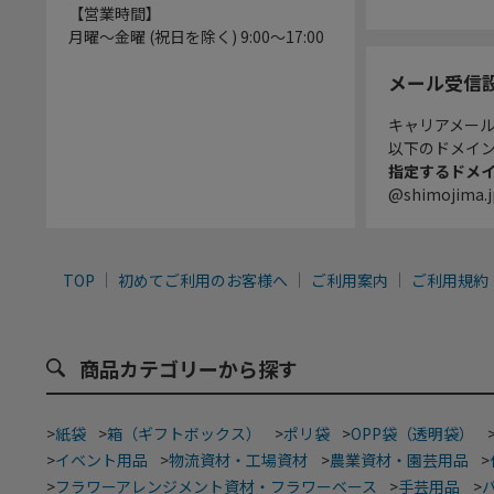
【営業時間】
月曜～金曜 (祝日を除く) 9:00～17:00
メール受信
キャリアメー
以下のドメイ
指定するドメ
@shimojima.j
TOP
初めてご利用のお客様へ
ご利用案内
ご利用規約
商品カテゴリーから探す
>
紙袋
>
箱（ギフトボックス）
>
ポリ袋
>
OPP袋（透明袋）
>
イベント用品
>
物流資材・工場資材
>
農業資材・園芸用品
>
>
フラワーアレンジメント資材・フラワーベース
>
手芸用品
>