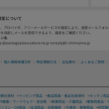
設定について
ル、プロバイダ、フリーメールサービスの設定により、迷惑メールフォル
ンを指定しメールを受信できるよう、設定をご確認ください。
イン名
p @packageplaza.sakura.ne.jp noreply@c.shimojima.jp
個人情報保護方針
特定商取引法
会社案内
よくあるご質問
>
梱包資材
>
ラッピング用品
>
食品容器・食品包装資材
>
キッチン用
作業服・ワークウェア・安全靴
>
医療用品・介護用品
>
業務用食品・
パソコン・OA用品
>
生活用品・日用雑貨
>
文房具・事務用品
>
研究開