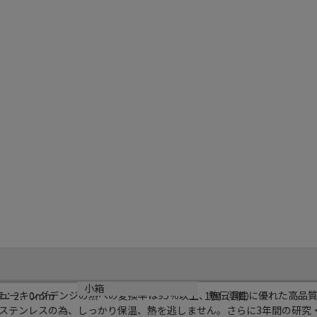
小箱
ニューキングデンジの熱への変換率は95％以上、熱伝導性に優れた高品
厚：2．0mm
1個（1個）
ステンレスの為、しっかり保温、熱を逃しません。さらに3年間の研究