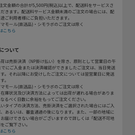
注文金額の合計が5,500円(税込)以上で、配送料をサービスさ
ただきます。配送料サービス金額未満のご注文の場合には、配
別途ご利用者様にご負担いただきます。
マモール(直送品)・シモラボのご注文は除く
はこちら
について
出荷は売掛決済（NP掛け払い）を除き、原則として営業日の午
時までにご入金または決済確認ができましたご注文は、当日発送
ます。それ以降にお受けしたご注文については翌営業日に発送
ます。
マモール(直送品)・シモラボのご注文は除く
、在庫状況及び決済方法によっては出荷が遅れる場合がありま
、なるべく日数に余裕をもってご注文ください。
払いタイプの決済方法、売掛決済をご選択された場合にはご入
認、あるいは、審査通過の後になります。また、一部の地域に
をお届けできない場合がございますので詳しくは「配送不可地
欄をご覧下さい。
はこちら