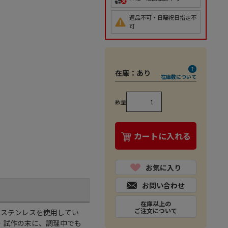
返品不可・日曜祝日指定不
可
在庫：
あり
在庫数について
数量
カートに入れる
お気に入り
お問い合わせ
在庫以上の
ご注文について
質ステンレスを使用してい
・試作の末に、調理中でも