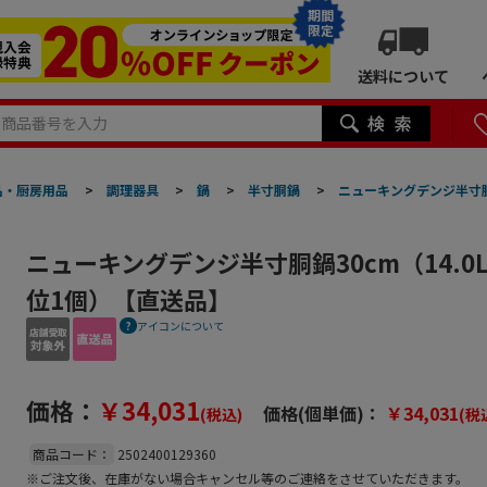
期間
限定
送料について
品・厨房用品
>
調理器具
>
鍋
>
半寸胴鍋
>
ニューキングデンジ半寸胴鍋
ニューキングデンジ半寸胴鍋30cm（14.0
位1個）【直送品】
アイコンについて
価格：
￥34,031
価格(個単価)：
￥34,031
(税込)
(税
商品コード：
2502400129360
※ご注文後、在庫がない場合キャンセル等のご連絡をさせていただきます。