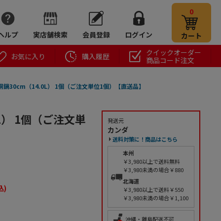
0
ヘルプ
実店舗検索
会員登録
ログイン
カート
クイックオーダー
お気に入り
購入履歴
商品コード注文
30cm（14.0L） 1個（ご注文単位1個）【直送品】
L） 1個（ご注文単
発送元
カンダ
送料対策に！商品はこちら
本州
￥3,980以上で送料無料
￥3,980未満の場合￥880
北海道
込)
￥3,980以上で送料￥550
￥3,980未満の場合￥1,100
沖縄・離島配送不可