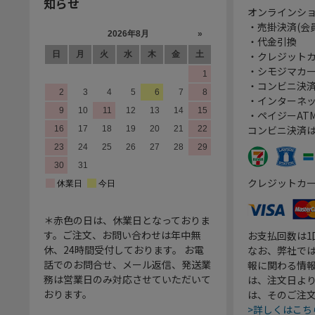
知らせ
オンラインシ
・売掛決済(会
・代金引換
・クレジット
・シモジマカ
・コンビニ決済
・インターネッ
・ペイジーATM
コンビニ決済
クレジットカ
＊赤色の日は、休業日となっておりま
す。ご注文、お問い合わせは年中無
お支払回数は
休、24時間受付しております。 お電
なお、弊社では
話でのお問合せ、メール返信、発送業
報に関わる情
務は営業日のみ対応させていただいて
は、注文日よ
おります。
は、そのご注
>詳しくはこち