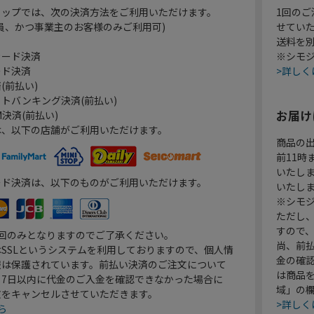
ョップでは、次の決済方法をご利用いただけます。
1回のご
員、かつ事業主のお客様のみご利用可)
せてい
送料を
カード決済
※シモジ
ード決済
>詳しく
(前払い)
トバンキング決済(前払い)
お届け
決済(前払い)
は、以下の店舗がご利用いただけます。
商品の
前11
いたし
ード決済は、以下のものがご利用いただけます。
いたし
※シモジ
ただし
すので
1回のみとなりますのでご了承ください。
尚、前
SSLというシステムを利用しておりますので、個人情
金の確
報は保護されています。前払い決済のご注文について
は商品
り7日以内に代金のご入金を確認できなかった場合に
域」の
文をキャンセルさせていただきます。
>詳しく
ら