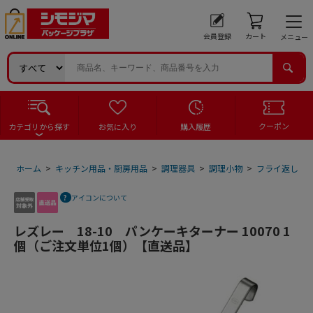
会員登録
カート
メニュー
クーポン
カテゴリから探す
お気に入り
購入履歴
ホーム
>
キッチン用品・厨房用品
>
調理器具
>
調理小物
>
フライ返し
>
アイコンについて
レズレー 18-10 パンケーキターナー 10070 1
個（ご注文単位1個）【直送品】