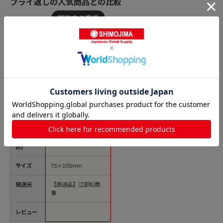
フライ返しの人気商品との比較
商品名
レズレー 18-10 パ
ンケーキターナー 100
70 1個（ご注文単位1
個）【直送品】
価格(税
￥5,617
込)
サイズ
75×105mm
発送元
【直送品】江部松商
事
レビュー