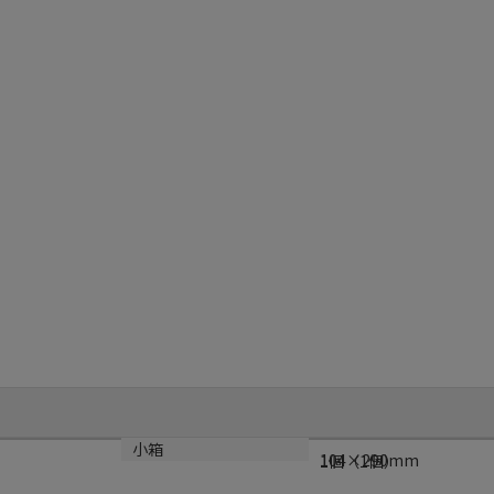
サイズ
小箱
104×290mm
1個（1個）