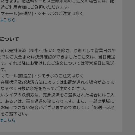
ただきます。配送料サービス金額未満のご注文の場合には、配
別途ご利用者様にご負担いただきます。
マモール(直送品)・シモラボのご注文は除く
はこちら
について
出荷は売掛決済（NP掛け払い）を除き、原則として営業日の午
時までにご入金または決済確認ができましたご注文は、当日発送
ます。それ以降にお受けしたご注文については翌営業日に発送
ます。
マモール(直送品)・シモラボのご注文は除く
、在庫状況及び決済方法によっては出荷が遅れる場合がありま
、なるべく日数に余裕をもってご注文ください。
払いタイプの決済方法、売掛決済をご選択された場合にはご入
認、あるいは、審査通過の後になります。また、一部の地域に
をお届けできない場合がございますので詳しくは「配送不可地
欄をご覧下さい。
はこちら