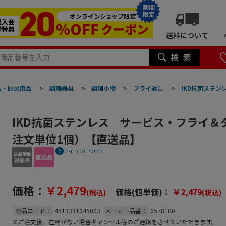
期間
限定
送料について
品・厨房用品
>
調理器具
>
調理小物
>
フライ返し
>
IKD抗菌ステ
IKD抗菌ステンレス サービス・フライ＆タ
注文単位1個）【直送品】
アイコンについて
価格：
￥2,479
価格(個単価)：
￥2,479
(税込)
(税込)
商品コード：
4519391045003
メーカー品番：
6578100
※ご注文後、在庫がない場合キャンセル等のご連絡をさせていただきます。