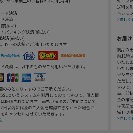
員、かつ事業主のお客様のみご利用可)
せてい
送料を
カード決済
※シモジ
ード決済
>詳しく
(前払い)
トバンキング決済(前払い)
お届け
決済(前払い)
は、以下の店舗がご利用いただけます。
商品の
前11
いたし
ード決済は、以下のものがご利用いただけます。
いたし
※シモジ
ただし
すので
1回のみとなりますのでご了承ください。
尚、前
SSLというシステムを利用しておりますので、個人情
金の確
報は保護されています。前払い決済のご注文について
は商品
り7日以内に代金のご入金を確認できなかった場合に
域」の
文をキャンセルさせていただきます。
>詳しく
ら