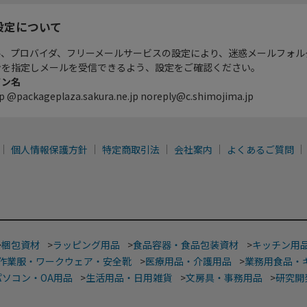
設定について
ル、プロバイダ、フリーメールサービスの設定により、迷惑メールフォル
ンを指定しメールを受信できるよう、設定をご確認ください。
イン名
p @packageplaza.sakura.ne.jp noreply@c.shimojima.jp
個人情報保護方針
特定商取引法
会社案内
よくあるご質問
>
梱包資材
>
ラッピング用品
>
食品容器・食品包装資材
>
キッチン用
作業服・ワークウェア・安全靴
>
医療用品・介護用品
>
業務用食品・
パソコン・OA用品
>
生活用品・日用雑貨
>
文房具・事務用品
>
研究開