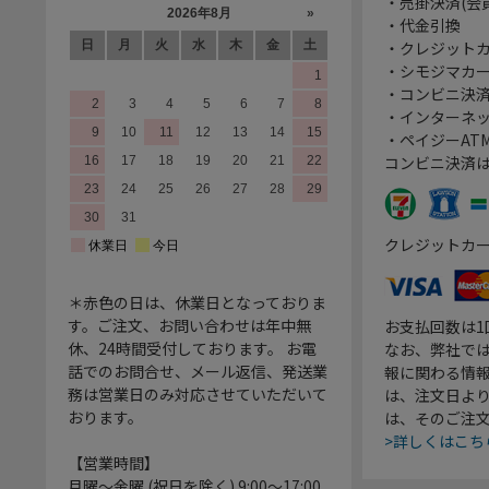
・売掛決済(会
・代金引換
・クレジット
・シモジマカ
・コンビニ決済
・インターネッ
・ペイジーATM
コンビニ決済
クレジットカ
＊赤色の日は、休業日となっておりま
す。ご注文、お問い合わせは年中無
お支払回数は
休、24時間受付しております。 お電
なお、弊社では
話でのお問合せ、メール返信、発送業
報に関わる情
務は営業日のみ対応させていただいて
は、注文日よ
おります。
は、そのご注
>詳しくはこち
【営業時間】
月曜～金曜 (祝日を除く) 9:00～17:00