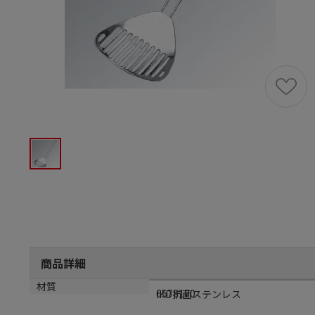
商品詳細
メーカー品番
材質
6578100
IKD抗菌ステンレス