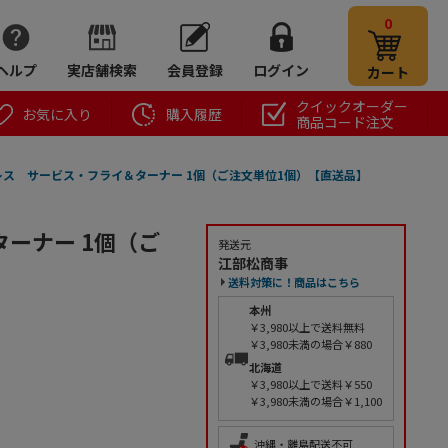
0
ヘルプ
実店舗検索
会員登録
ログイン
カート
クイックオーダー
お気に入り
購入履歴
商品コード注文
ンレス サービス・フライ＆ターナー 1個（ご注文単位1個）【直送品】
ーナー 1個（ご
発送元
江部松商事
送料対策に！商品はこちら
本州
￥3,980以上で送料無料
￥3,980未満の場合￥880
北海道
￥3,980以上で送料￥550
￥3,980未満の場合￥1,100
沖縄・離島配送不可