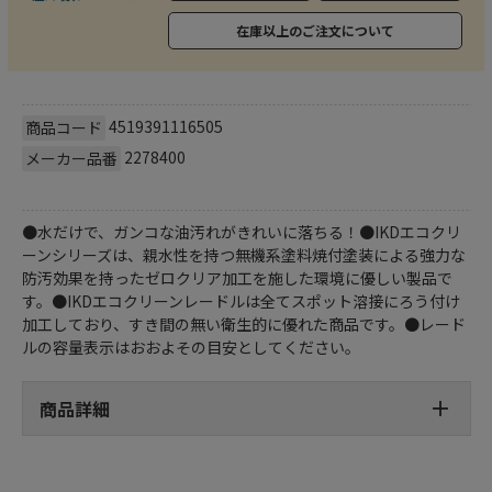
在庫以上のご注文について
4519391116505
商品コード
2278400
メーカー品番
●水だけで、ガンコな油汚れがきれいに落ちる！●IKDエコクリ
ーンシリーズは、親水性を持つ無機系塗料焼付塗装による強力な
防汚効果を持ったゼロクリア加工を施した環境に優しい製品で
す。●IKDエコクリーンレードルは全てスポット溶接にろう付け
加工しており、すき間の無い衛生的に優れた商品です。●レード
ルの容量表示はおおよその目安としてください。
商品詳細