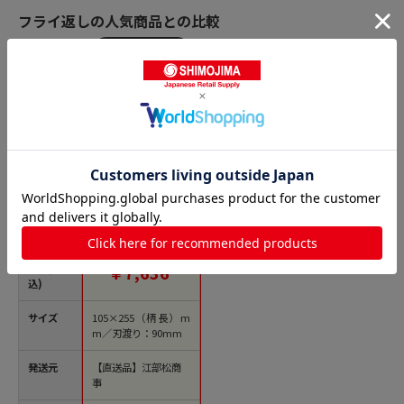
フライ返しの人気商品との比較
商品名
エコクリーン 18-8
ターナー 特大 1個
（ご注文単位1個）
【直送品】
価格(税
￥7,636
込)
サイズ
105×255（柄長）m
m／刃渡り：90mm
発送元
【直送品】江部松商
事