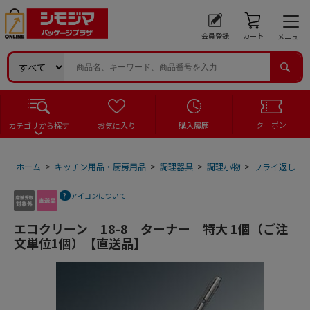
会員登録
カート
メニュー
クーポン
カテゴリから探す
お気に入り
購入履歴
ホーム
>
キッチン用品・厨房用品
>
調理器具
>
調理小物
>
フライ返し
>
アイコンについて
エコクリーン 18-8 ターナー 特大 1個（ご注
文単位1個）【直送品】