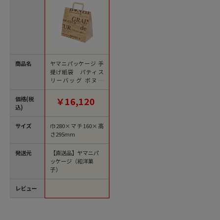
商品名
ヤマニパッケージ 手
提げ紙袋 パティス
リーバッグ ボヌー
ル 中 20-566 300枚/
箱（ご注文単位1箱）
価格(税
￥16,120
【直送品】
込)
サイズ
巾280×マチ160×高
さ295mm
発送元
【直送品】ヤマニパ
ッケージ（和洋菓
子）
レビュー