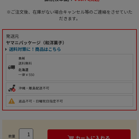
※ご注文後、在庫がない場合キャンセル等のご連絡をさせていた
だきます。
発送元
ヤマニパッケージ（和洋菓子）
送料対策に！商品はこちら
本州
送料無料
北海道
一律￥550
沖縄・離島配送不可
返品不可・日曜祝日指定不可
数量
カートに入れる