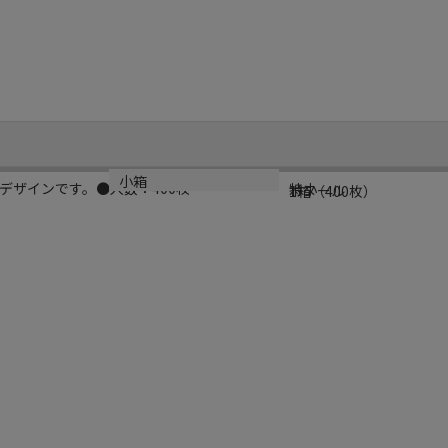
規格
カラー
小箱
デザインです。●入数：400枚
特小
ボヌール
1箱（400枚）