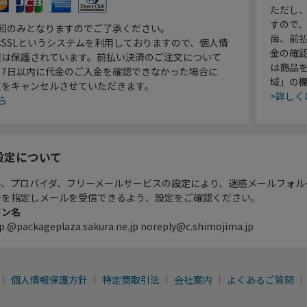
ただし
すので
1回のみとなりますのでご了承ください。
尚、前
SSLというシステムを利用しておりますので、個人情
金の確
報は保護されています。前払い決済のご注文について
は商品
り7日以内に代金のご入金を確認できなかった場合に
域」の
文をキャンセルさせていただきます。
>詳しく
ら
設定について
ル、プロバイダ、フリーメールサービスの設定により、迷惑メールフォル
ンを指定しメールを受信できるよう、設定をご確認ください。
イン名
p @packageplaza.sakura.ne.jp noreply@c.shimojima.jp
個人情報保護方針
特定商取引法
会社案内
よくあるご質問