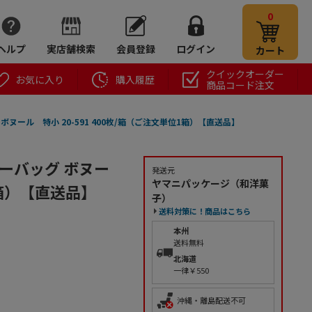
0
ヘルプ
実店舗検索
会員登録
ログイン
カート
クイックオーダー
お気に入り
購入履歴
商品コード注文
ヌール 特小 20-591 400枚/箱（ご注文単位1箱）【直送品】
ーバッグ ボヌー
発送元
ヤマニパッケージ（和洋菓
1箱）【直送品】
子）
送料対策に！商品はこちら
本州
送料無料
北海道
一律￥550
沖縄・離島配送不可