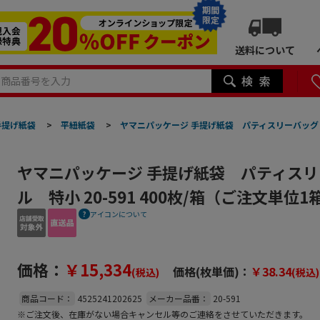
期間
限定
送料について
手提げ紙袋
>
平紐紙袋
>
ヤマニパッケージ 手提げ紙袋 パティスリーバッグ ボ
ヤマニパッケージ 手提げ紙袋 パティスリ
ル 特小 20-591 400枚/箱（ご注文単位
アイコンについて
価格：
￥15,334
価格(枚単価)：
￥38.34
(税込)
(税込)
商品コード：
4525241202625
メーカー品番：
20-591
※ご注文後、在庫がない場合キャンセル等のご連絡をさせていただきます。