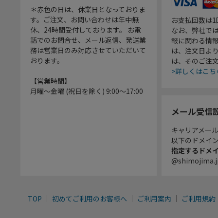
＊赤色の日は、休業日となっておりま
す。ご注文、お問い合わせは年中無
お支払回数は
休、24時間受付しております。 お電
なお、弊社では
話でのお問合せ、メール返信、発送業
報に関わる情
務は営業日のみ対応させていただいて
は、注文日よ
おります。
は、そのご注
>詳しくはこち
【営業時間】
月曜～金曜 (祝日を除く) 9:00～17:00
メール受信
キャリアメー
以下のドメイ
指定するドメ
@shimojima.j
TOP
初めてご利用のお客様へ
ご利用案内
ご利用規約