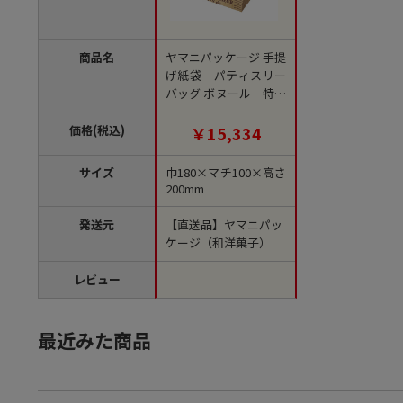
商品名
ヤマニパッケージ 手提
げ紙袋 パティスリー
バッグ ボヌール 特小
20-591 400枚/箱（ご注
文単位1箱）【直送
価格(税込)
￥15,334
品】
サイズ
巾180×マチ100×高さ
200mm
発送元
【直送品】ヤマニパッ
ケージ（和洋菓子）
レビュー
最近みた商品