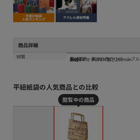
商品詳細
商品説明
メーカー品番
サイズ
材質
表が茶色、裏が白色のリバーシブル
20-591
巾180×マチ100×高さ200mm
未晒
平紐紙袋の人気商品との比較