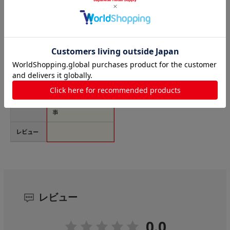
商品名
抗菌 18-8 起し
金 ミニ小（62） 1個
（ご注文単位1個）
【直送品】
価格(税
￥573
込)
サイズ
62×177mm
発送元
【直送品】江部松商
事
レビュー
レビュー
0.0