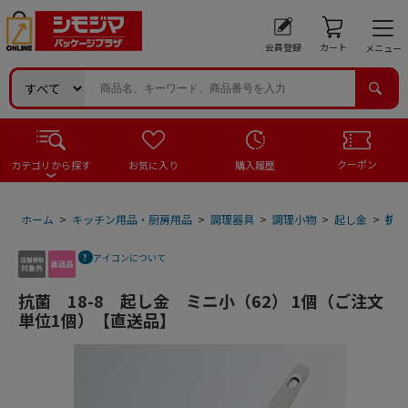
会員登録
カート
メニュー
クーポン
カテゴリから探す
お気に入り
購入履歴
ホーム
>
キッチン用品・厨房用品
>
調理器具
>
調理小物
>
起し金
>
抗菌
アイコンについて
抗菌 18-8 起し金 ミニ小（62） 1個（ご注文
単位1個）【直送品】