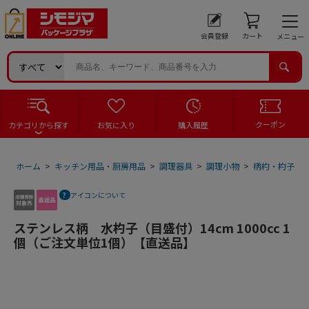
会員登録
カート
メニュー
クーポン
カテゴリから探す
お気に入り
購入履歴
ホーム
>
キッチン用品・厨房用品
>
調理器具
>
調理小物
>
柄杓・杓子
>
アイコンについて
ステンレス柄 水杓子（目盛付）14cm 1000cc 1
個（ご注文単位1個）【直送品】