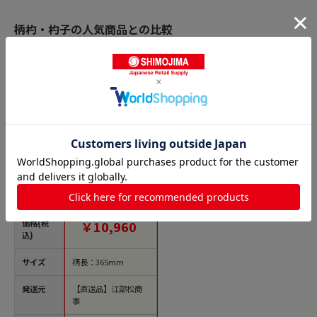
柄杓・杓子の人気商品との比較
商品名
ステンレス柄 水杓
子（目盛付）14cm 1
000cc 1個（ご注文単
位1個）【直送品】
価格(税
￥10,960
込)
サイズ
柄長：365mm
発送元
【直送品】江部松商
事