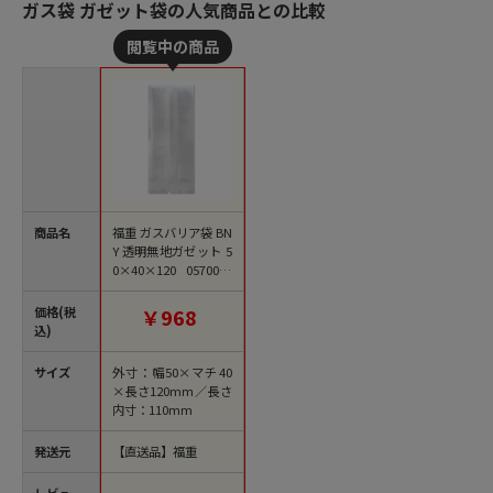
ガス袋 ガゼット袋の人気商品との比較
商品名
福重 ガスバリア袋 BN
Y 透明無地ガゼット 5
0×40×120 0570032
100枚/袋（ご注文単
位100袋）【直送品】
価格(税
￥968
込)
サイズ
外寸：幅50×マチ40
×長さ120mm／長さ
内寸：110mm
発送元
【直送品】福重
レビュー