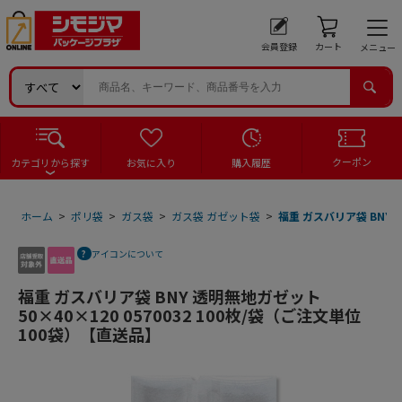
会員登録
カート
メニュー
クーポン
カテゴリから探す
お気に入り
購入履歴
ホーム
>
ポリ袋
>
ガス袋
>
ガス袋 ガゼット袋
>
福重 ガスバリア袋 BNY 
アイコンについて
福重 ガスバリア袋 BNY 透明無地ガゼット
50×40×120 0570032 100枚/袋（ご注文単位
100袋）【直送品】