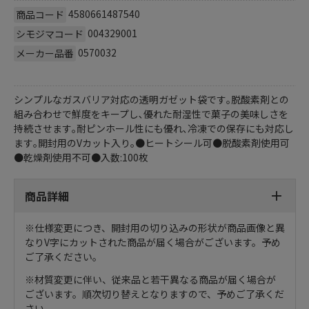
4580661487540
商品コード
004329001
シモジマコード
0570032
メーカー品番
シンプルなガスバリア対応の透明ガゼット袋です｡脱酸素剤との
組み合わせで鮮度をキープし､優れた耐湿性で菓子の美味しさを
持続させます｡耐ピンホール性にも優れ､冷凍での保存にも対応し
ます｡開封用のVカット入り｡●ヒートシール可●脱酸素剤使用可
●乾燥剤使用不可●入数:100枚
商品詳細
※仕様変更につき、開封用の切り込みの形状が商品画像と異
なりV字にカットされた商品が届く場合がございます。予め
ご了承ください。
※材質変更に伴い、従来品と若干異なる商品が届く場合が
ございます。順次切り替えとなりますので、予めご了承くだ
さい。