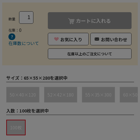
数量
カートに入れる
0
在庫：
お気に入り
お問い合わせ
在庫数について
在庫以上のご注文について
サイズ：
65×55×280を選択中
50×40×120
52×42×180
55×35×300
60×50
入数：
100枚を選択中
100枚