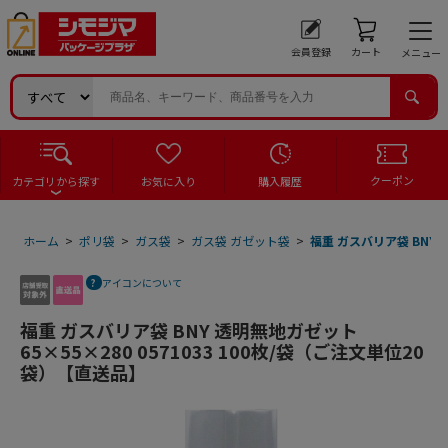
会員登録
カート
メニュー
クーポン
カテゴリから探す
お気に入り
購入履歴
ホーム
>
ポリ袋
>
ガス袋
>
ガス袋 ガゼット袋
>
福重 ガスバリア袋 BNY 
アイコンについて
福重 ガスバリア袋 BNY 透明無地ガゼット
65×55×280 0571033 100枚/袋（ご注文単位20
袋）【直送品】