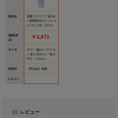
商品名
福重 ガスバリア袋 BN
Y 透明無地ガゼット 6
5×55×280 0571033
100枚/袋（ご注文単
位20袋）【直送品】
価格(税
￥2,871
込)
サイズ
外寸：幅65×マチ55
×長さ280mm／長さ
内寸：270mm
発送元
【直送品】福重
レビュー
レビュー