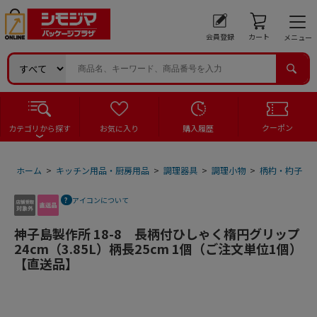
会員登録
カート
メニュー
クーポン
カテゴリから探す
お気に入り
購入履歴
ホーム
>
キッチン用品・厨房用品
>
調理器具
>
調理小物
>
柄杓・杓子
>
アイコンについて
神子島製作所 18-8 長柄付ひしゃく楕円グリップ
24cm（3.85L）柄長25cm 1個（ご注文単位1個）
【直送品】