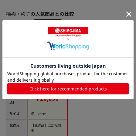
柄杓・杓子の人気商品との比較
商品名
神子島製作所 18-8
長柄付ひしゃく楕円
グリップ 24cm（3.85
L）柄長25cm 1個
（ご注文単位1個）
価格(税
￥10,890
【直送品】
込)
サイズ
柄：25cm
発送元
【直送品】江部松商
事