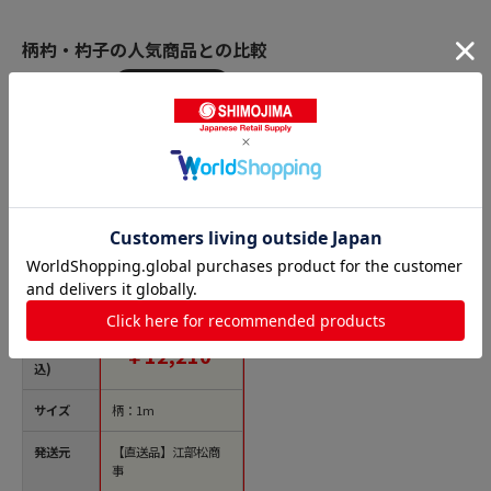
柄杓・杓子の人気商品との比較
商品名
神子島製作所 18-8
長柄付ひしゃく楕円
グリップ 24cm（3.85
L）柄長1m 1個（ご注
文単位1個）【直送
価格(税
￥12,210
品】
込)
サイズ
柄：1m
発送元
【直送品】江部松商
事