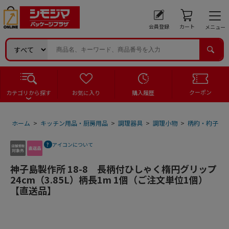
会員登録
カート
メニュー
クーポン
カテゴリから探す
お気に入り
購入履歴
ホーム
>
キッチン用品・厨房用品
>
調理器具
>
調理小物
>
柄杓・杓子
>
アイコンについて
神子島製作所 18-8 長柄付ひしゃく楕円グリップ
24cm（3.85L）柄長1m 1個（ご注文単位1個）
【直送品】